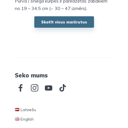
Purva / sniega kurpes ir paredzētas zābakiem
no 19 – 34,5 cm (~ 30 – 47 izmērs).
Skatīt visus maršrutus
Seko mums
Latviešu
English