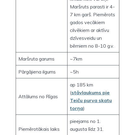
Maršruts parasti ir 4-
7 km garš. Piemērots
gados vecākiem
cilvēkiem ar aktīvu
dzīvesveidu un
bērniem no 8-10 g.v.
Maršruta garums
~7km
Pārgājiena ilgums
~5h
ap 185 km
(
stāvlaukums pie
Attālums no Rīgas
Teiču purva skatu
torņa
)
pieejams no 1.
Piemērotākais laiks
augusta līdz 31.