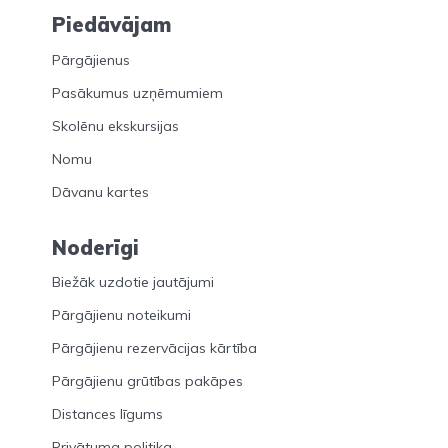
Piedāvājam
Pārgājienus
Pasākumus uzņēmumiem
Skolēnu ekskursijas
Nomu
Dāvanu kartes
Noderīgi
Biežāk uzdotie jautājumi
Pārgājienu noteikumi
Pārgājienu rezervācijas kārtība
Pārgājienu grūtības pakāpes
Distances līgums
Privātuma politika