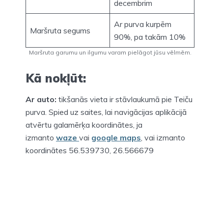
decembrim
Ar purva kurpēm
Maršruta segums
90%, pa takām 10%
Maršruta garumu un ilgumu varam pielāgot jūsu vēlmēm.
Kā nokļūt:
Ar auto:
tikšanās vieta ir stāvlaukumā pie Teiču
purva. Spied uz saites, lai navigācijas aplikācijā
atvērtu galamērķa koordinātes, ja
izmanto
waze
vai
google maps
, vai izmanto
koordinātes 56.539730, 26.566679