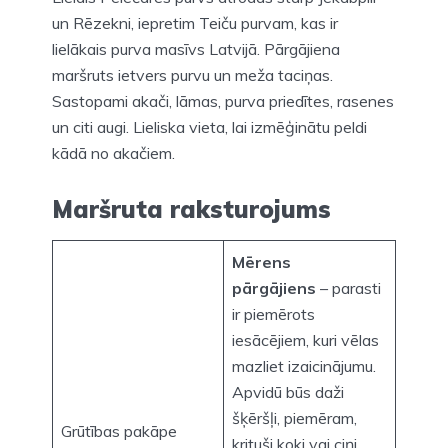
un Rēzekni, iepretim Teiču purvam, kas ir
lielākais purva masīvs Latvijā. Pārgājiena
maršruts ietvers purvu un meža taciņas.
Sastopami akači, lāmas, purva priedītes, rasenes
un citi augi. Lieliska vieta, lai izmēģinātu peldi
kādā no akačiem.
Maršruta raksturojums
Mērens
pārgājiens
– parasti
ir piemērots
iesācējiem, kuri vēlas
mazliet izaicinājumu.
Apvidū būs daži
šķēršļi, piemēram,
Grūtības pakāpe
krituši koki vai ciņi.