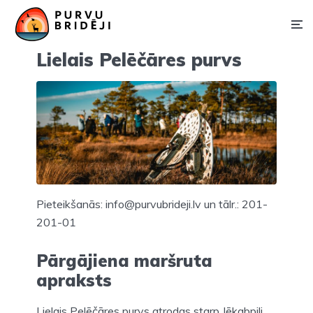
Lielais Pelēčāres purvs
Pieteikšanās: info@purvubrideji.lv un tālr.: 201-
201-01
Pārgājiena maršruta
apraksts
Lielais Pelēčāres purvs atrodas starp Jēkabpili