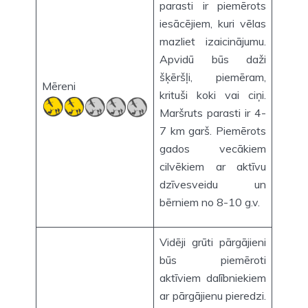
parasti ir piemērots
iesācējiem, kuri vēlas
mazliet izaicinājumu.
Apvidū būs daži
šķēršļi, piemēram,
Mēreni
krituši koki vai ciņi.
Maršruts parasti ir 4-
7 km garš. Piemērots
gados vecākiem
cilvēkiem ar aktīvu
dzīvesveidu un
bērniem no 8-10 g.v.
Vidēji grūti pārgājieni
būs piemēroti
aktīviem dalībniekiem
ar pārgājienu pieredzi.