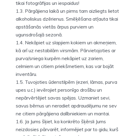
tikai fotogrāfijas un iespaidus!
1.3. Pārgājiena laikā un pirms tam aizliegts lietot
alkoholiskus dzērienus. Smēķēšana atļauta tikai
apstāšanās vietās ārpus purviem un
ugunsdrošajā sezonā.
1.4. Nekāpiet uz slapjiem kokiem un akmeņiem,
kā arī uz nestabilām virsmām. Pārvietojoties ar
purva/sniega kurpēm nekāpiet uz zariem,
celmiem un citiem priekšmetiem, kas var bojāt
inventāru.
1.5. Tuvojoties ūdenstilpēm (ezeri, lāmas, purva
upes u.c.) ievērojiet personīgo drošību un
nepārvērtējiet savas spējas. Uzmaniet sevi,
savus bērnus un neradiet apdraudējumu ne sev
ne citiem pārgājiena dalībniekiem un mantai.
1.6. Ja Jums šķiet, ka konkrēto šķērsli Jums
neizdosies pārvarēt, informējiet par to gidu, kurš