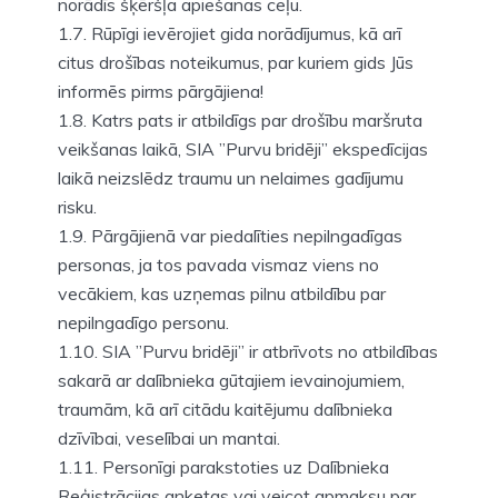
norādīs šķēršļa apiešanas ceļu.
1.7. Rūpīgi ievērojiet gida norādījumus, kā arī
citus drošības noteikumus, par kuriem gids Jūs
informēs pirms pārgājiena!
1.8. Katrs pats ir atbildīgs par drošību maršruta
veikšanas laikā, SIA ”Purvu bridēji” ekspedīcijas
laikā neizslēdz traumu un nelaimes gadījumu
risku.
1.9. Pārgājienā var piedalīties nepilngadīgas
personas, ja tos pavada vismaz viens no
vecākiem, kas uzņemas pilnu atbildību par
nepilngadīgo personu.
1.10. SIA ”Purvu bridēji” ir atbrīvots no atbildības
sakarā ar dalībnieka gūtajiem ievainojumiem,
traumām, kā arī citādu kaitējumu dalībnieka
dzīvībai, veselībai un mantai.
1.11. Personīgi parakstoties uz Dalībnieka
Reģistrācijas anketas vai veicot apmaksu par