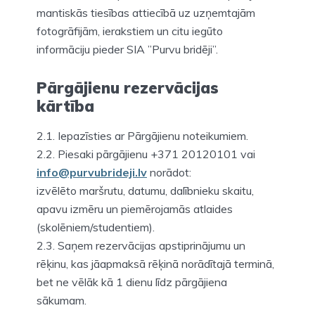
mantiskās tiesības attiecībā uz uzņemtajām
fotogrāfijām, ierakstiem un citu iegūto
informāciju pieder SIA ”Purvu bridēji”.
Pārgājienu rezervācijas
kārtība
2.1. Iepazīsties ar Pārgājienu noteikumiem.
2.2. Piesaki pārgājienu +371 20120101 vai
info@purvubrideji.lv
norādot:
izvēlēto maršrutu, datumu, dalībnieku skaitu,
apavu izmēru un piemērojamās atlaides
(skolēniem/studentiem).
2.3. Saņem rezervācijas apstiprinājumu un
rēķinu, kas jāapmaksā rēķinā norādītajā terminā,
bet ne vēlāk kā 1 dienu līdz pārgājiena
sākumam.