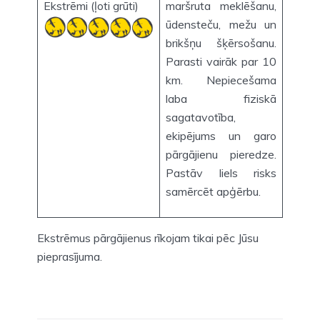
Ekstrēmi (ļoti grūti)
maršruta meklēšanu,
ūdensteču, mežu un
brikšņu šķērsošanu.
Parasti vairāk par 10
km. Nepiecešama
laba fiziskā
sagatavotība,
ekipējums un garo
pārgājienu pieredze.
Pastāv liels risks
samērcēt apģērbu.
Ekstrēmus pārgājienus rīkojam tikai pēc Jūsu
pieprasījuma.