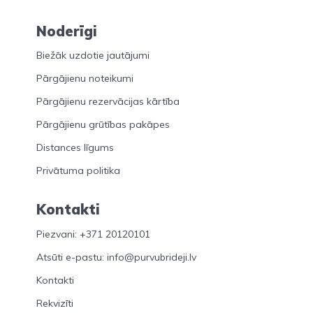
Noderīgi
Biežāk uzdotie jautājumi
Pārgājienu noteikumi
Pārgājienu rezervācijas kārtība
Pārgājienu grūtības pakāpes
Distances līgums
Privātuma politika
Kontakti
Piezvani: +371 20120101
Atsūti e-pastu: info@purvubrideji.lv
Kontakti
Rekvizīti