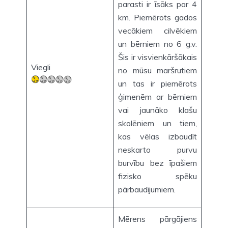
parasti ir īsāks par 4
km. Piemērots gados
vecākiem cilvēkiem
un bērniem no 6 g.v.
Šis ir visvienkāršākais
Viegli
no mūsu maršrutiem
un tas ir piemērots
ģimenēm ar bērniem
vai jaunāko klašu
skolēniem un tiem,
kas vēlas izbaudīt
neskarto purvu
burvību bez īpašiem
fizisko spēku
pārbaudījumiem.
Mērens pārgājiens