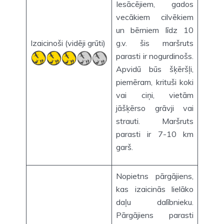
Iesācējiem, gados
vecākiem cilvēkiem
un bērniem līdz 10
Izaicinoši (vidēji grūti)
g.v. šis maršruts
parasti ir nogurdinošs.
Apvidū būs šķēršļi,
piemēram, krituši koki
vai ciņi, vietām
jāšķērso grāvji vai
strauti. Maršruts
parasti ir 7-10 km
garš.
Nopietns pārgājiens,
kas izaicinās lielāko
daļu dalībnieku.
Pārgājiens parasti