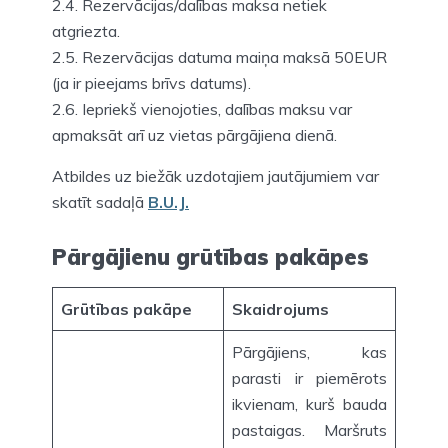
2.4. Rezervācijas/dalības maksa netiek
atgriezta.
2.5. Rezervācijas datuma maiņa maksā 50EUR
(ja ir pieejams brīvs datums).
2.6. Iepriekš vienojoties, dalības maksu var
apmaksāt arī uz vietas pārgājiena dienā.
Atbildes uz biežāk uzdotajiem jautājumiem var
skatīt sadaļā
B.U.J.
Pārgājienu grūtības pakāpes
Grūtības pakāpe
Skaidrojums
Pārgājiens, kas
parasti ir piemērots
ikvienam, kurš bauda
pastaigas. Maršruts