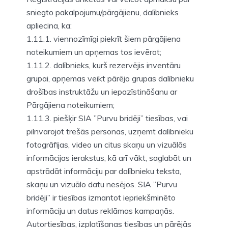
sniegto pakalpojumu/pārgājienu, dalībnieks
apliecina, ka:
1.11.1. viennozīmīgi piekrīt šiem pārgājiena
noteikumiem un apņemas tos ievērot;
1.11.2. dalībnieks, kurš rezervējis inventāru
grupai, apņemas veikt pārējo grupas dalībnieku
drošības instruktāžu un iepazīstināšanu ar
Pārgājiena noteikumiem;
1.11.3. piešķir SIA ”Purvu bridēji” tiesības, vai
pilnvarojot trešās personas, uzņemt dalībnieku
fotogrāfijas, video un citus skaņu un vizuālās
informācijas ierakstus, kā arī vākt, saglabāt un
apstrādāt informāciju par dalībnieku teksta,
skaņu un vizuālo datu nesējos. SIA ”Purvu
bridēji” ir tiesības izmantot iepriekšminēto
informāciju un datus reklāmas kampaņās.
Autortiesības, izplatīšanas tiesības un pārējās