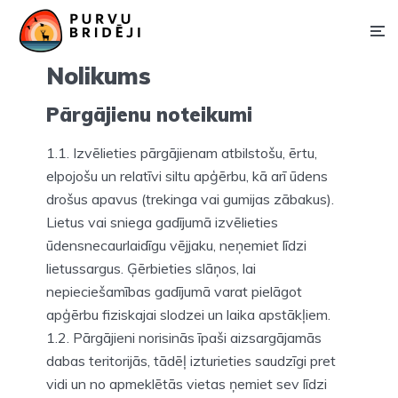
Nolikums
Pārgājienu noteikumi
1.1. Izvēlieties pārgājienam atbilstošu, ērtu,
elpojošu un relatīvi siltu apģērbu, kā arī ūdens
drošus apavus (trekinga vai gumijas zābakus).
Lietus vai sniega gadījumā izvēlieties
ūdensnecaurlaidīgu vējjaku, neņemiet līdzi
lietussargus. Ģērbieties slāņos, lai
nepieciešamības gadījumā varat pielāgot
apģērbu fiziskajai slodzei un laika apstākļiem.
1.2. Pārgājieni norisinās īpaši aizsargājamās
dabas teritorijās, tādēļ izturieties saudzīgi pret
vidi un no apmeklētās vietas ņemiet sev līdzi