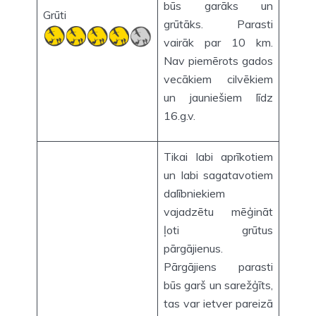
būs garāks un
Grūti
grūtāks. Parasti
vairāk par 10 km.
Nav piemērots gados
vecākiem cilvēkiem
un jauniešiem līdz
16.g.v.
Tikai labi aprīkotiem
un labi sagatavotiem
dalībniekiem
vajadzētu mēģināt
ļoti grūtus
pārgājienus.
Pārgājiens parasti
būs garš un sarežģīts,
tas var ietver pareizā