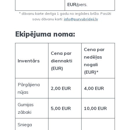
EUR
/pers.
* dāvanu karte derīga 1 gadu no iegādes brīža. Pasūti
savu dāvanu karti:
info@purvubrideji.lv
Ekipējuma noma:
Cena par
Cena par
nedēļas
Inventārs
diennakti
nogali
(EUR)
(EUR)*
Pārgājiena
2,00 EUR
4,00 EUR
nūjas
Gumijas
5,00 EUR
10,00 EUR
zābaki
Sniega