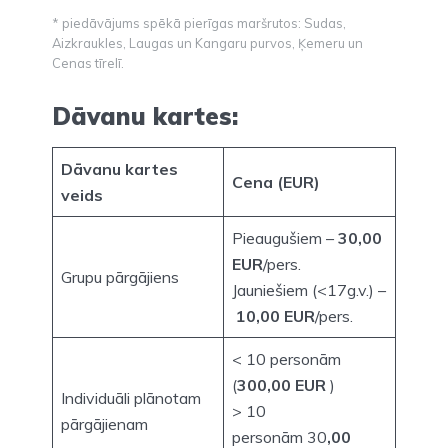
* piedāvājums spēkā pierīgas maršrutos: Sudas,
Aizkraukles, Laugas un Kangaru purvos, Ķemeru un
Cenas tīrelī.
Dāvanu kartes:
Dāvanu kartes
Cena (EUR)
veids
Pieaugušiem –
30,00
EUR
/pers.
Grupu pārgājiens
Jauniešiem (<17g.v.) –
10,00 EUR
/pers.
< 10 personām
(
300,00 EUR
)
Individuāli plānotam
> 10
pārgājienam
personām 30
,00