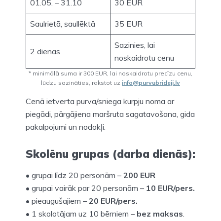
01.05. – 31.10
30 EUR
Saulrietā, saullēktā
35 EUR
Sazinies, lai
2 dienas
noskaidrotu cenu
* minimālā suma ir 300 EUR, lai noskaidrotu precīzu cenu,
lūdzu sazināties, rakstot uz
info@purvubrideji.lv
Cenā ietverta purva/sniega kurpju noma ar
piegādi, pārgājiena maršruta sagatavošana, gida
pakalpojumi un nodokļi.
Skolēnu grupas (darba dienās):
• grupai līdz 20 personām –
200 EUR
• grupai vairāk par 20 personām –
10 EUR/pers.
• pieaugušajiem –
20 EUR/pers.
• 1 skolotājam uz 10 bērniem –
bez maksas
.