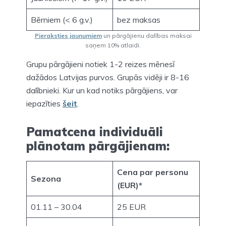
Bērniem (< 6 g.v.)
bez maksas
Pieraksties jaunumiem
un pārgājienu dalības maksai
saņem 10% atlaidi.
Grupu pārgājieni notiek 1-2 reizes mēnesī
dažādos Latvijas purvos. Grupās vidēji ir 8-16
dalībnieki. Kur un kad notiks pārgājiens, var
iepazīties
šeit
.
Pamatcena individuāli
plānotam pārgājienam:
Cena par personu
Sezona
(EUR)*
01.11 – 30.04
25 EUR