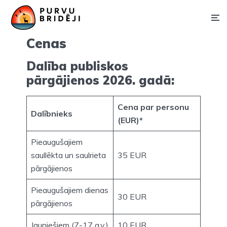
Cenas
Dalība publiskos
pārgājienos 2026. gadā:
Cena par personu
Dalībnieks
(EUR)*
Pieaugušajiem
saullēkta un saulrieta
35 EUR
pārgājienos
Pieaugušajiem dienas
30 EUR
pārgājienos
Jauniešiem (7-17 g.v.)
10 EUR