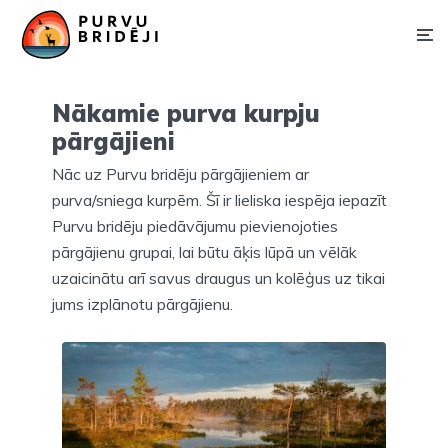
Nākamie purva kurpju
pārgājieni
Nāc uz Purvu bridēju pārgājieniem ar
purva/sniega kurpēm. Šī ir lieliska iespēja iepazīt
Purvu bridēju piedāvājumu pievienojoties
pārgājienu grupai, lai būtu āķis lūpā un vēlāk
uzaicinātu arī savus draugus un kolēģus uz tikai
jums izplānotu pārgājienu.