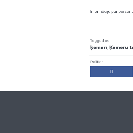
Informācija par persona
Tagged as
ķemeri
,
Ķemeru tī
Dalīties: