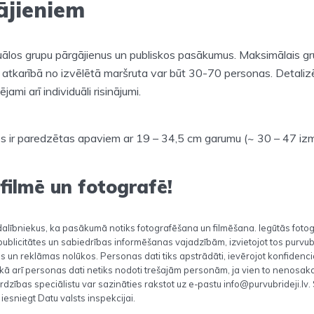
ājieniem
uālos grupu pārgājienus un publiskos pasākumus. Maksimālais gr
atkarībā no izvēlētā maršruta var būt 30-70 personas. Detaliz
ējami arī individuāli risinājumi.
es ir paredzētas apaviem ar 19 – 34,5 cm garumu (~ 30 – 47 izm
ilmē un fotografē!
lībniekus, ka pasākumā notiks fotografēšana un filmēšana. Iegūtās fotogr
ublicitātes un sabiedrības informēšanas vajadzībām, izvietojot tos purvubr
pās un reklāmas nolūkos. Personas dati tiks apstrādāti, ievērojot konfidenci
kā arī personas dati netiks nodoti trešajām personām, ja vien to nenosaka 
ardzības speciālistu var sazināties rakstot uz e-pastu info@purvubrideji.l
 iesniegt Datu valsts inspekcijai.