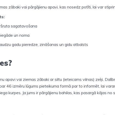
emas zābaki vai pārgājienu apavi, kas nosedz potīti, lai var stipr
ts:
ršruta sagatavošana
 piegāde un noma
daudzu gadu pieredze, zināšanas un gidu atbalsts
es?
enu apavi vai ziemas zābaki ar siltu (ieteicams vilnas) zeķi. Dalī
i par 46 izmēru lūgums pieteikuma formā par to informēt, lai var
ega kurpes. Ja jums ir pārgājienu bahilas, kas pasargā kājas no s