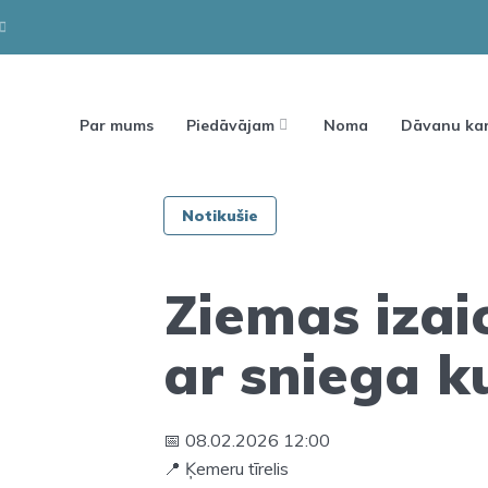
Par mums
Piedāvājam
Noma
Dāvanu kar
Notikušie
Ziemas izai
ar sniega 
📅 08.02.2026 12:00
📍 Ķemeru tīrelis