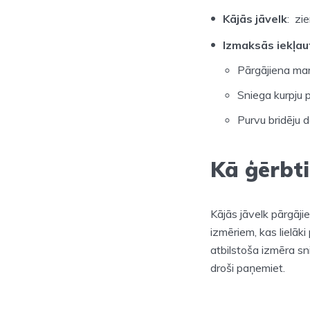
Kājās jāvelk
: zi
Izmaksās iekļau
Pārgājiena ma
Sniega kurpju
Purvu bridēju 
Kā ģērbti
Kājās jāvelk pārgāji
izmēriem, kas lielāk
atbilstoša izmēra sni
droši paņemiet.