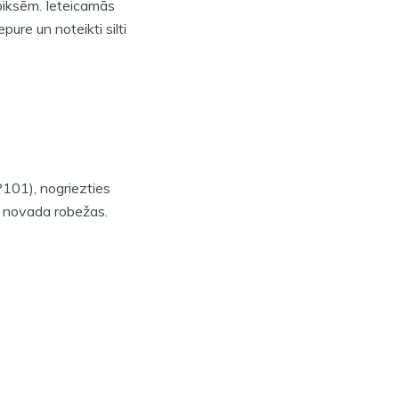
 biksēm. Ieteicamās
epure un noteikti silti
P101), nogriezties
s novada robežas.