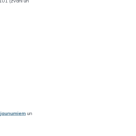
101 (zvani un
s jaunumiem
un