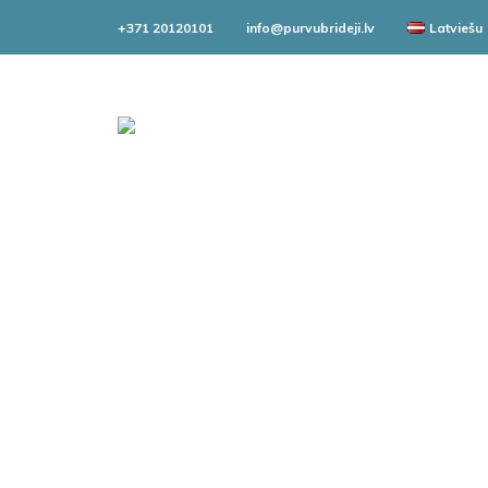
+371 20120101
info@purvubrideji.lv
Latviešu