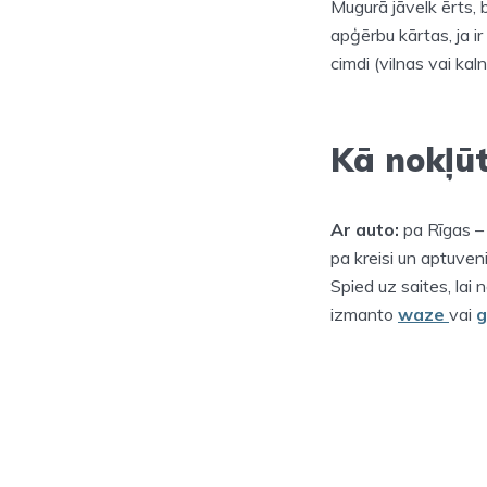
Mugurā jāvelk ērts, 
apģērbu kārtas, ja ir 
cimdi (vilnas vai kal
Kā nokļū
Ar auto:
pa Rīgas –
pa kreisi un aptuve
Spied uz saites, lai 
izmanto
waze
vai
g