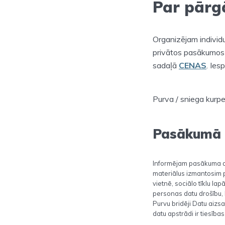
Par pārg
Organizējam individ
privātos pasākumos 
sadaļā
CENAS
. Iesp
Purva / sniega kurp
Pasākumā f
Informējam pasākuma da
materiālus izmantosim p
vietnē, sociālo tīklu la
personas datu drošību, 
Purvu bridēji Datu aizs
datu apstrādi ir tiesības