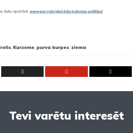
s datu apstrādi:
www.purvubrideji.lv/privatuma-politika/
relis
,
Kurzeme
,
purva kurpes
,
ziema
Tevi varētu interesēt