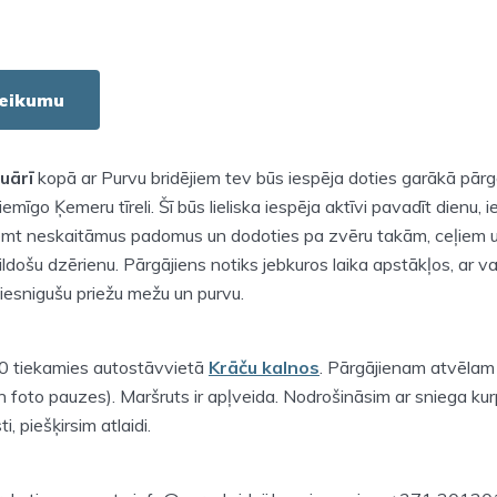
teikumu
ruārī
kopā ar Purvu bridējiem tev būs iespēja doties garākā pārg
iemīgo Ķemeru tīreli. Šī būs lieliska iespēja aktīvi pavadīt dienu, 
mt neskaitāmus padomus un dodoties pa zvēru takām, ceļiem un
ldošu dzērienu. Pārgājiens notiks jebkuros laika apstākļos, ar va
iesnigušu priežu mežu un purvu.
00 tiekamies autostāvvietā
Krāču kalnos
. Pārgājienam atvēla
n foto pauzes). Maršruts ir apļveida. Nodrošināsim ar sniega kurp
i, piešķirsim atlaidi.