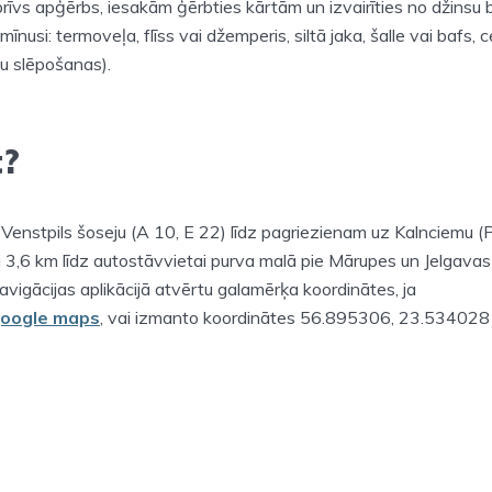
brīvs apģērbs, iesakām ģērbties kārtām un izvairīties no džinsu
mīnusi: termoveļa, flīss vai džemperis, siltā jaka, šalle vai bafs, c
nu slēpošanas).
t?
 Venstpils šoseju (A 10, E 22) līdz pagriezienam uz Kalnciemu (
ni 3,6 km līdz autostāvvietai purva malā pie Mārupes un Jelgava
navigācijas aplikācijā atvērtu galamērķa koordinātes, ja
oogle maps
, vai izmanto koordinātes 56.895306, 23.534028