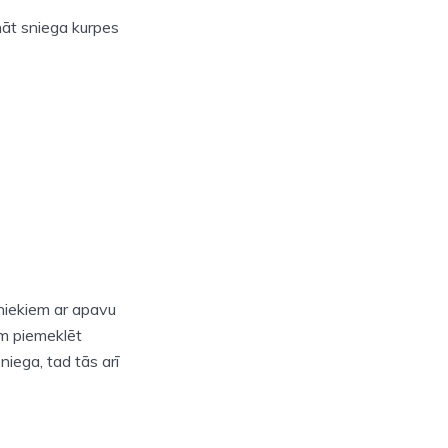
ināt sniega kurpes
bniekiem ar apavu
am piemeklēt
niega, tad tās arī