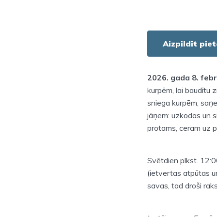
Aizpildīt pie
2026. gada 8. feb
kurpēm, lai baudītu z
sniega kurpēm, saņe
jāņem: uzkodas un si
protams, ceram uz p
Svētdien plkst. 12:
(ietvertas atpūtas u
savas, tad droši rakst