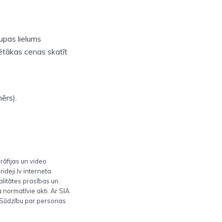
upas lielums
ētākas cenas skatīt
ērs).
āfijas un video
ideji.lv interneta
alitātes prasības un
normatīvie akti. Ar SIA
v. Sūdzību par personas