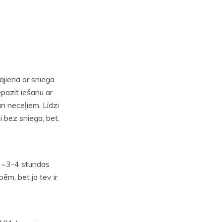
ājienā ar sniega
iepazīt iešanu ar
 neceļiem. Līdzi
i bez sniega, bet,
m ~3-4 stundas
ēm, bet ja tev ir