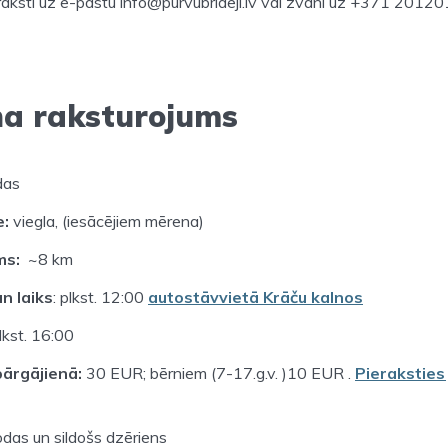
raksti uz e-pastu info@purvubrideji.lv vai zvani uz +371 20120
na raksturojums
das
e:
viegla, (iesācējiem mērena)
ms:
~8 km
n laiks
: plkst. 12:00
autostāvvietā Krāču kalnos
plkst. 16:00
ārgājienā:
30 EUR; bērniem (7-17.g.v. )10 EUR .
Pierakstie
odas un sildošs dzēriens