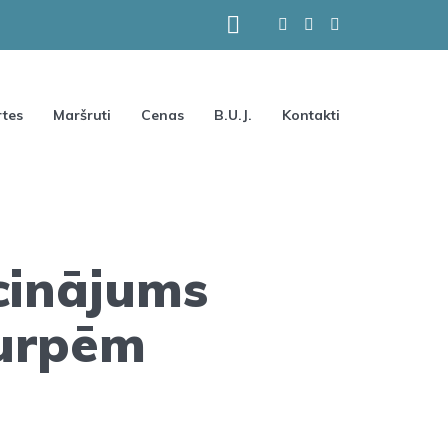
tes
Maršruti
Cenas
B.U.J.
Kontakti
cinājums
kurpēm