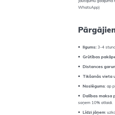
Jautājumu gadījumā 
WhatsApp)
Pārgājie
Ilgums:
3-4 stun
Grūtības pakāp
Distances garu
Tikšanās vieta u
Noslēgums
: ap 
Dalības maksa p
saņem 10% atlaidi.
Līdzi jāņem
: uzk