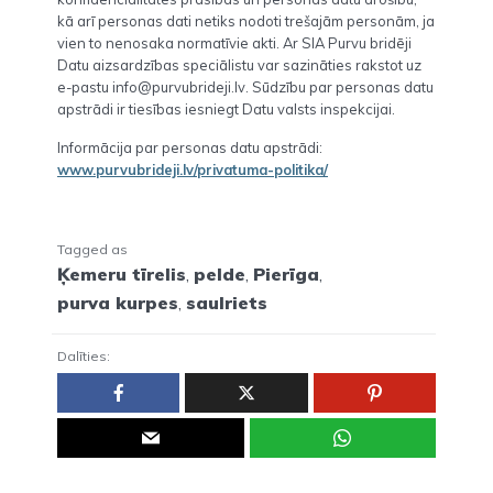
kā arī personas dati netiks nodoti trešajām personām, ja
vien to nenosaka normatīvie akti. Ar SIA Purvu bridēji
Datu aizsardzības speciālistu var sazināties rakstot uz
e-pastu info@purvubrideji.lv. Sūdzību par personas datu
apstrādi ir tiesības iesniegt Datu valsts inspekcijai.
Informācija par personas datu apstrādi:
www.purvubrideji.lv/privatuma-politika/
Tagged as
Ķemeru tīrelis
,
pelde
,
Pierīga
,
purva kurpes
,
saulriets
Dalīties: