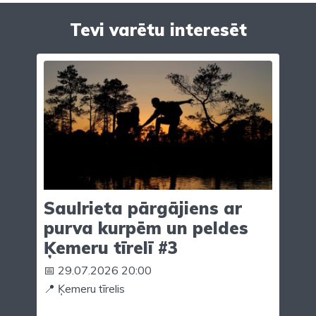
Tevi varētu interesēt
Saulrieta pārgājiens ar
purva kurpēm un peldes
Ķemeru tīrelī #3
📅 29.07.2026 20:00
📍 Ķemeru tīrelis