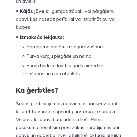
un dvielis
Kājās jāvelk
: gumijas zābaki vai pārgājienu
apavi, kas nosedz potīti, lai var stiprināt purva
kurpes
Izmaksās iekļauts:
Pārgājiena maršruta sagatavošana
Purva kurpju piegāde un noma
Purvu bridēju daudzu gadu pieredze,
zināšanas un gidu atbalsts
Kā ģērbties?
Šādos piedzīvojumos apaviem ir jānosedz potīti,
lai pret to varētu stiprināt purva kurpju sprādzi.
Vēlams, lai apavi būtu ūdens droši. Pirms
pasākuma nosūtīsim precīzākus norādījumus par
apavu un apģērba izvēli atbilstoši aktuālajai laika