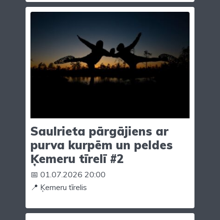
Saulrieta pārgājiens ar
purva kurpēm un peldes
Ķemeru tīrelī #2
📅 01.07.2026 20:00
📍 Ķemeru tīrelis