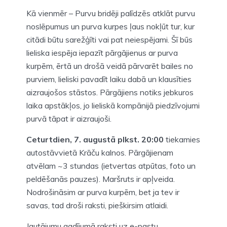
Kā vienmēr – Purvu bridēji palīdzēs atklāt purvu
noslēpumus un purva kurpes ļaus nokļūt tur, kur
citādi būtu sarežģīti vai pat neiespējami. Šī būs
lieliska iespēja iepazīt pārgājienus ar purva
kurpēm, ērtā un drošā veidā pārvarēt bailes no
purviem, lieliski pavadīt laiku dabā un klausīties
aizraujošos stāstos. Pārgājiens notiks jebkuros
laika apstākļos, jo lieliskā kompānijā piedzīvojumi
purvā tāpat ir aizraujoši.
Ceturtdien, 7. augustā plkst. 20:00
tiekamies
autostāvvietā Krāču kalnos. Pārgājienam
atvēlam ~3 stundas (ietvertas atpūtas, foto un
peldēšanās pauzes). Maršruts ir apļveida.
Nodrošināsim ar purva kurpēm, bet ja tev ir
savas, tad droši raksti, pieškirsim atlaidi.
Jautājumu gadījumā raksti uz e-pastu