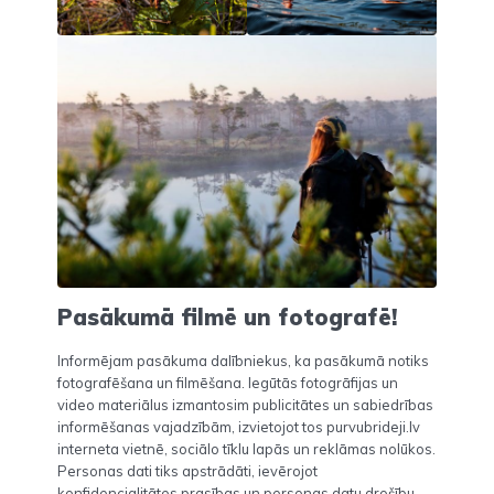
Pasākumā filmē un fotografē!
Informējam pasākuma dalībniekus, ka pasākumā notiks
fotografēšana un filmēšana. Iegūtās fotogrāfijas un
video materiālus izmantosim publicitātes un sabiedrības
informēšanas vajadzībām, izvietojot tos purvubrideji.lv
interneta vietnē, sociālo tīklu lapās un reklāmas nolūkos.
Personas dati tiks apstrādāti, ievērojot
konfidencialitātes prasības un personas datu drošību,