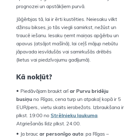
prognozei un apstākļiem purvā.
Jāģērbjas tā, lai ir ērti kustēties. Neiesaku vilkt
džinsu bikses, jo tās viegli samirkst, nežūst un
traucē iešanu. Iesaku ņemt maiņas apģērbu un
apavus (atsājot mašīnā), lai ceļš mājup nebūtu
jāpavada iesvīdušās vai samirkušās drēbēs
(lietus vai piedzīvojumu gadījumā).
Kā nokļūt?
Piedāvājam braukt arī
ar Purvu bridēju
busiņu
no Rīgas, cena turp un atpakaļ kopā ir 5
EUR/pers., vietu skaits ierobežots. Izbraukšana ir
plkst. 19:00 no
Strēlnieku laukuma
.
Atgriešanās līdz plkst. 24:00.
Ja brauc
ar personīgo auto
: pa Rīgas –