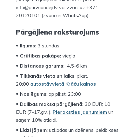
info@purvubrideji.lv vai zvani uz +371
20120101 (zvani un WhatsApp)
Pārgājiena raksturojums
Ilgums:
3 stundas
Grūtības pakāpe:
viegla
Distances garums:
4.5-6 km
Tikšanās vieta un laiks
: plkst.
20:00
autostāvvietā Krāču kalnos
Noslēgums
: ap plkst. 23:00
Dalības maksa pārgājienā:
30 EUR; 10
EUR (7-17.g.v. ).
Pieraksties jaunumiem
un
saņem 10% atlaidi.
Līdzi jāņem
: uzkodas un dzēriens, peldbikses