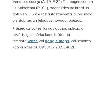
Venstpils šoseju (A 10, E 22) līdz pagriezienam
uz Kalnciemu (P101), nogriezties pa kreisi un
aptuveni 3,6 km līdz autostāvvietai purva malā
pie Babītes un Jelgavas novada robežas.
Spied uz saites, lai navigācijas aplikācijā
atvērtu galamērķa koordinātes, ja
izmanto
waze
vai
google
maps
, vai izmanto
koordinātes 56.895306, 23.534028