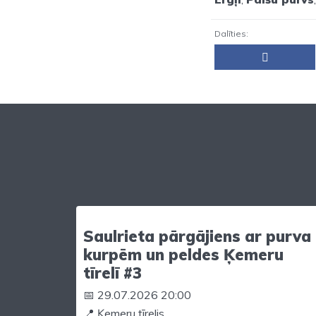
Dalīties:
Saulrieta pārgājiens ar purva
kurpēm un peldes Ķemeru
tīrelī #3
📅 29.07.2026 20:00
📍 Ķemeru tīrelis