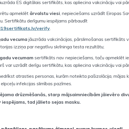
āuzrāda ES digitālais sertifikāts, kas apliecina vakcināciju vai pā
arētu apmeklēt
ārvalstu viesi
, nepieciešams uzrādīt Eiropas Sav
u. Sertifikātu derīgumu iespējams pārbaudīt
d19sertifikats.lv/verify
.
gadu vecuma
jāuzrāda vakcinācijas, pārslimošanas sertifikāts 
atorijas izziņa par negatīvu skrīninga testa rezultātu;
2 gadu vecumam
sertifikāts nav nepieciešams, taču apmeklēt ie
š var uzrādīt derīgu sertifikātu, kas apliecina vakcināciju vai pā
 nedrīkst atrasties personas, kurām noteikta pašizolācija, mājas 
ir elpceļu infekcijas slimības pazīmes.
pējama drūzmēšanās, starp mājsaimniecībām jāievēro divu
v iespējams, tad jālieto sejas masku.
,
pārgājiens
,
pasākums ģimenei
,
purva kurpes
,
viegli