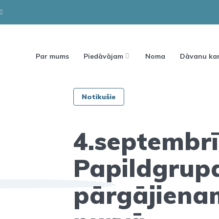
Par mums
Piedāvājam
Noma
Dāvanu kar
Notikušie
4.septembrī
Papildgrup
pārgājiena