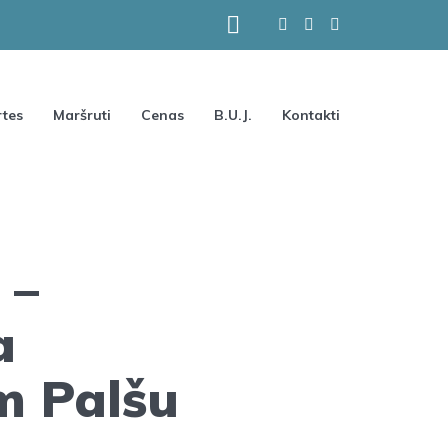
tes
Maršruti
Cenas
B.U.J.
Kontakti
 –
a
m Palšu