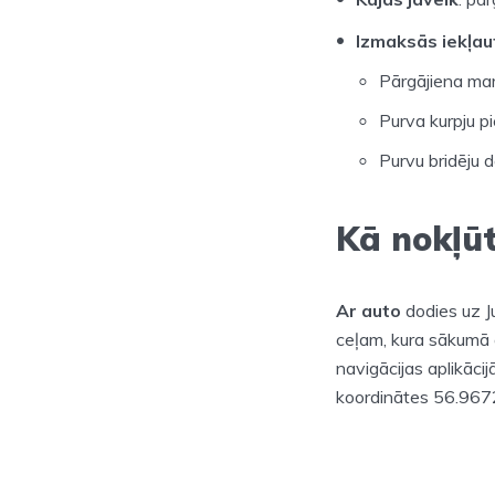
Izmaksās iekļau
Pārgājiena ma
Purva kurpju 
Purvu bridēju 
Kā nokļū
Ar auto
dodies uz Ju
ceļam, kura sākumā a
navigācijas aplikāci
koordinātes 56.96