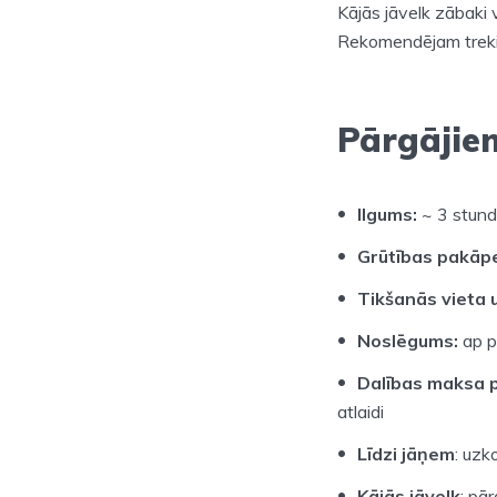
Kājās jāvelk zābaki v
Rekomendējam treki
Pārgājie
Ilgums:
~ 3 stun
Grūtības pakāp
Tikšanās vieta u
Noslēgums:
ap p
Dalības maksa p
atlaidi
Līdzi jāņem
: uzk
Kājās jāvelk
: pā