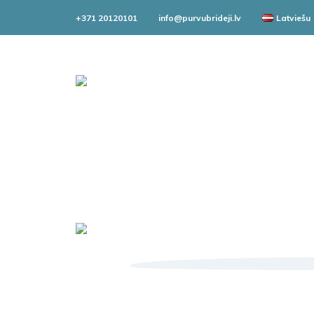
+371 20120101
info@purvubrideji.lv
Latviešu