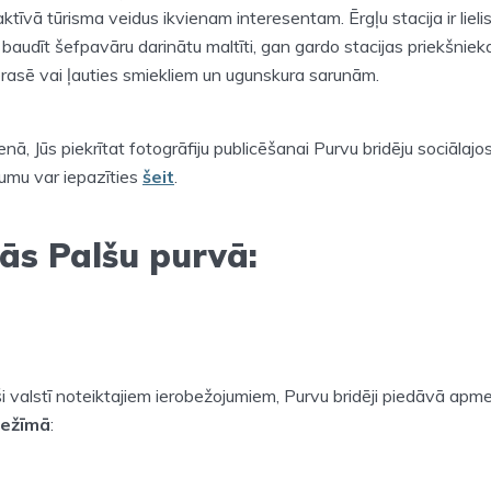
tīvā tūrisma veidus ikvienam interesentam. Ērgļu stacija ir lielis
 baudīt šefpavāru darinātu maltīti, gan gardo stacijas priekšnieka k
erasē vai ļauties smiekliem un ugunskura sarunām.
enā, Jūs piekrītat fotogrāfiju publicēšanai Purvu bridēju sociālajos 
kumu var iepazīties
šeit
.
ās Palšu purvā:
oši valstī noteiktajiem ierobežojumiem, Purvu bridēji piedāvā apm
režīmā
: