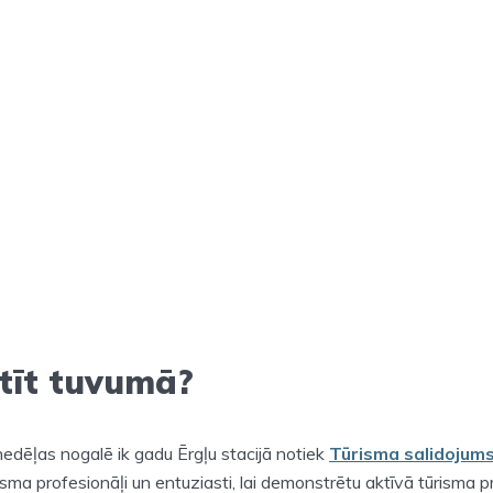
tīt tuvumā?
edēļas nogalē ik gadu Ērgļu stacijā notiek
Tūrisma salidojum
risma profesionāļi un entuziasti, lai demonstrētu aktīvā tūrisma 