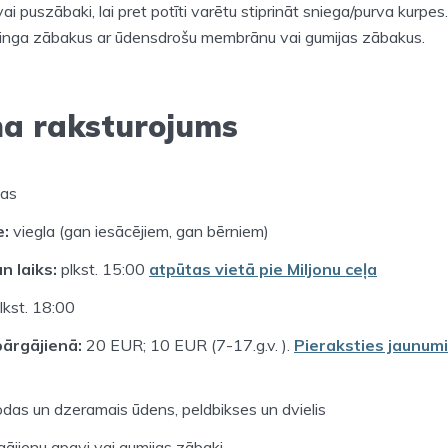
ai puszābaki, lai pret potīti varētu stiprināt sniega/purva kurpes.
nga zābakus ar ūdensdrošu membrānu vai gumijas zābakus.
na raksturojums
das
e:
viegla (gan iesācējiem, gan bērniem)
n laiks:
plkst. 15:00
atpūtas vietā pie Miljonu ceļa
lkst. 18:00
ārgājienā:
20 EUR; 10 EUR (7-17.g.v. ).
Pieraksties jaunum
odas un dzeramais ūdens, peldbikses un dvielis
rgājienu apavi vai gumijas zābaki