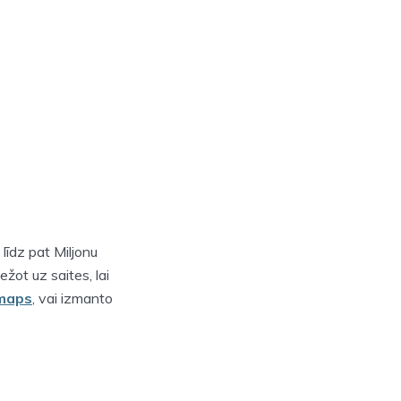
līdz pat Miljonu
žot uz saites, lai
maps
, vai izmanto