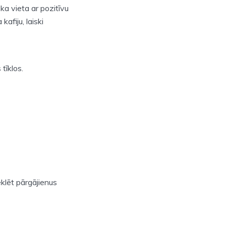
ka vieta ar pozitīvu
afiju, laiski
tīklos.
eklēt pārgājienus