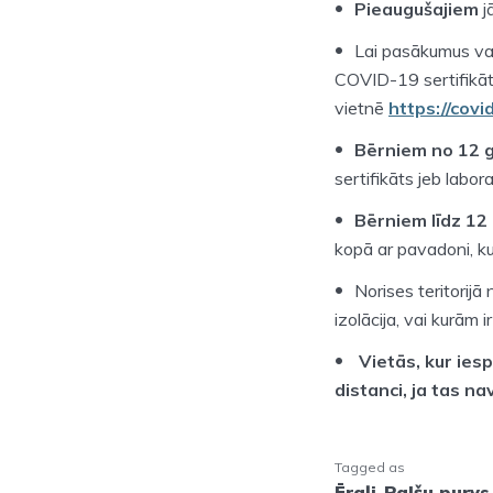
Pieaugušajiem
j
Lai pasākumus v
COVID-19 sertifikāt
vietnē
https://covi
Bērniem no 12 
sertifikāts jeb labor
Bērniem līdz 1
kopā ar pavadoni, kur
Norises teritorijā
izolācija, vai kurām 
Vietās, kur ies
distanci, ja tas na
Tagged as
Ērgļi
,
Palšu purvs