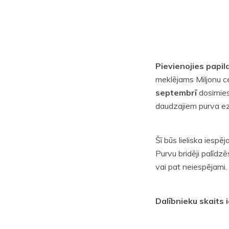
Pievienojies papil
meklējams Miljonu ce
septembrī
dosimies
daudzajiem purva ez
Šī būs lieliska iespē
Purvu bridēji palīdzē
vai pat neiespējami.
Dalībnieku skaits 