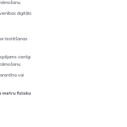
rslimošanu;
ienības digitālo
vai testēšanas
spējams vienīgi
rslimošanu;
karantīna vai
 metru fizisku