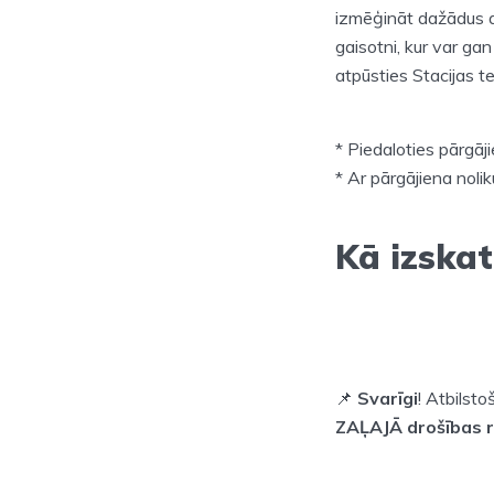
izmēģināt dažādus ak
gaisotni, kur var gan
atpūsties Stacijas t
* Piedaloties pārgāji
* Ar pārgājiena noli
Kā izskat
📌
Svarīgi
! Atbilst
ZAĻAJĀ drošības 