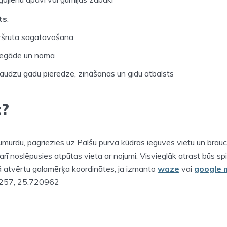
ts
:
ršruta sagatavošana
piegāde un noma
daudzu gadu pieredze, zināšanas un gidu atbalsts
t?
murdu, pagriezies uz Palšu purva kūdras ieguves vietu un brauc 
rī noslēpusies atpūtas vieta ar nojumi. Visvieglāk atrast būs spie
jā atvērtu galamērķa koordinātes, ja izmanto
waze
vai
google 
7257, 25.720962