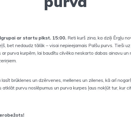
purvā
dgrupai ar startu plkst. 15:00.
Reti kurš zina, ka dziļi Ērgļu 
ļš, bet nedaudz tālāk – visai nepieejamais Palšu purvs. Tieši u
 ar purva kurpēm, lai baudītu cilvēka neskarto dabas ainavu un
eriņiem.
ja lasīt brūklenes un dzērvenes, mellenes un zilenes, kā arī noga
s atklāt purvu noslēpumus un purva kurpes ļaus nokļūt tur, kur ci
ierobežots!