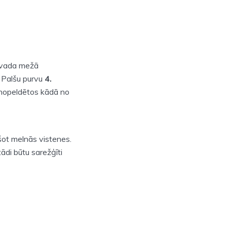
novada mežā
z Palšu purvu
4.
 nopeldētos kādā no
ršot melnās vistenes.
tādi būtu sarežģīti