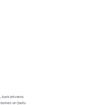
s
, kura ietvaros
prasmes un ļautu