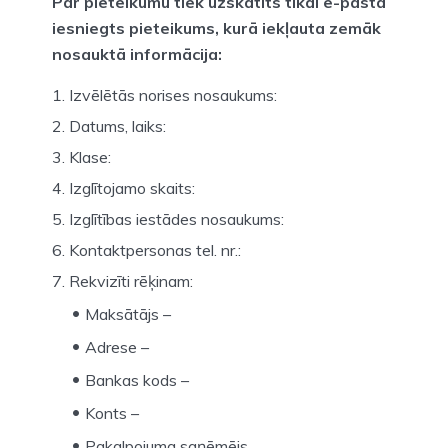
Par pieteikumu tiek uzskatīts tikai e-pastā
iesniegts pieteikums, kurā iekļauta zemāk
nosauktā informācija:
Izvēlētās norises nosaukums:
Datums, laiks:
Klase:
Izglītojamo skaits:
Izglītības iestādes nosaukums:
Kontaktpersonas tel. nr.:
Rekvizīti rēķinam:
Maksātājs –
Adrese –
Bankas kods –
Konts –
Pakalpojuma saņēmējs