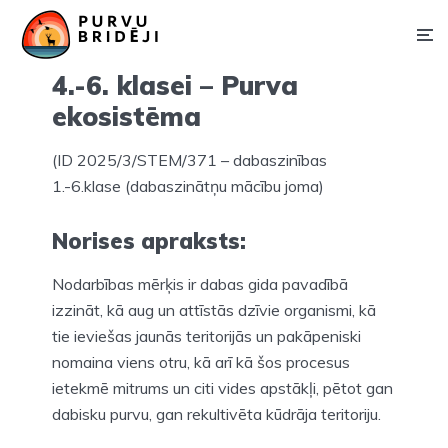
4.-6. klasei – Purva
ekosistēma
(ID 2025/3/STEM/371 – dabaszinības
1.-6.klase (dabaszinātņu mācību joma)
Norises apraksts:
Nodarbības mērķis ir dabas gida pavadībā
izzināt, kā aug un attīstās dzīvie organismi, kā
tie ieviešas jaunās teritorijās un pakāpeniski
nomaina viens otru, kā arī kā šos procesus
ietekmē mitrums un citi vides apstākļi, pētot gan
dabisku purvu, gan rekultivēta kūdrāja teritoriju.