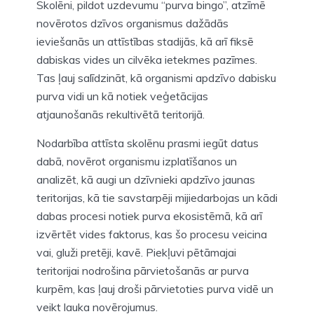
Skolēni, pildot uzdevumu “purva bingo”, atzīmē
novērotos dzīvos organismus dažādās
ieviešanās un attīstības stadijās, kā arī fiksē
dabiskas vides un cilvēka ietekmes pazīmes.
Tas ļauj salīdzināt, kā organismi apdzīvo dabisku
purva vidi un kā notiek veģetācijas
atjaunošanās rekultivētā teritorijā.
Nodarbība attīsta skolēnu prasmi iegūt datus
dabā, novērot organismu izplatīšanos un
analizēt, kā augi un dzīvnieki apdzīvo jaunas
teritorijas, kā tie savstarpēji mijiedarbojas un kādi
dabas procesi notiek purva ekosistēmā, kā arī
izvērtēt vides faktorus, kas šo procesu veicina
vai, gluži pretēji, kavē. Piekļuvi pētāmajai
teritorijai nodrošina pārvietošanās ar purva
kurpēm, kas ļauj droši pārvietoties purva vidē un
veikt lauka novērojumus.