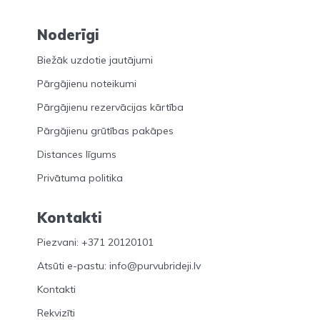
Noderīgi
Biežāk uzdotie jautājumi
Pārgājienu noteikumi
Pārgājienu rezervācijas kārtība
Pārgājienu grūtības pakāpes
Distances līgums
Privātuma politika
Kontakti
Piezvani: +371 20120101
Atsūti e-pastu: info@purvubrideji.lv
Kontakti
Rekvizīti