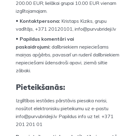
200.00 EUR; lielākai grupai 10.00 EUR vienam
izglītojamajam.
Kontaktpersona:
Kristaps Kiziks, grupu
vadītājs, +371 20120101, info@purvubrideji.lv
Papildus komentāri vai
paskaidrojumi:
dalībniekiem nepieciešams
maiņas apģērbs, pavasarī un rudenī dalībniekiem
nepieciešami ūdensdroši apavi, ziemā siltie
zābaki.
Pieteikšanās:
Izglītības iestādes pārstāvis piesaka norisi,
nosūtot elektronisku pieteikumu uz e-pastu
info@purvubrideji.lv Papildus info uz tel. +371
201 201 01