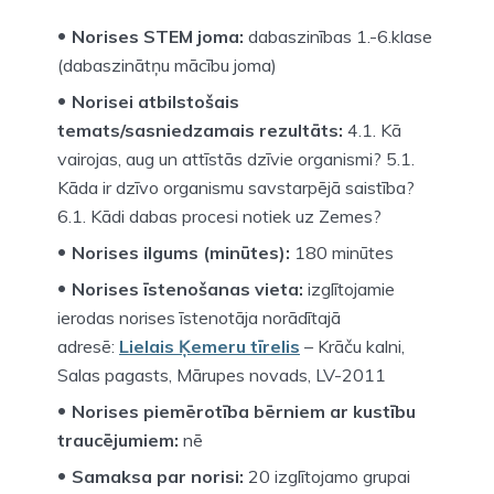
Norises STEM joma:
dabaszinības 1.-6.klase
(dabaszinātņu mācību joma)
Norisei atbilstošais
temats/sasniedzamais rezultāts:
4.1. Kā
vairojas, aug un attīstās dzīvie organismi? 5.1.
Kāda ir dzīvo organismu savstarpējā saistība?
6.1. Kādi dabas procesi notiek uz Zemes?
Norises ilgums (minūtes):
180 minūtes
Norises īstenošanas vieta:
izglītojamie
ierodas norises īstenotāja norādītajā
adresē:
Lielais Ķemeru tīrelis
– Krāču kalni,
Salas pagasts, Mārupes novads, LV-2011
Norises piemērotība bērniem ar kustību
traucējumiem:
nē
Samaksa par norisi:
20 izglītojamo grupai