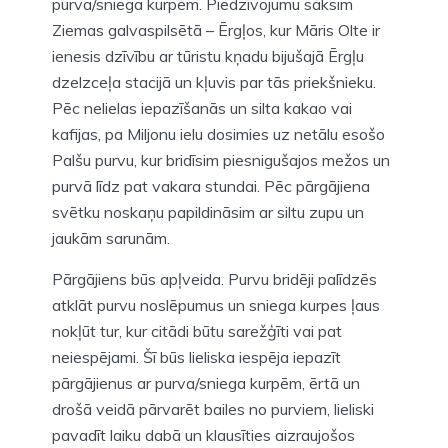
purva/sniega kurpēm. Piedzīvojumu sāksim
Ziemas galvaspilsētā – Ērgļos, kur Māris Olte ir
ienesis dzīvību ar tūristu kņadu bijušajā Ērgļu
dzelzceļa stacijā un kļuvis par tās priekšnieku.
Pēc nelielas iepazīšanās un silta kakao vai
kafijas, pa Miljonu ielu dosimies uz netālu esošo
Palšu purvu, kur bridīsim piesnigušajos mežos un
purvā līdz pat vakara stundai. Pēc pārgājiena
svētku noskaņu papildināsim ar siltu zupu un
jaukām sarunām.
Pārgājiens būs apļveida. Purvu bridēji palīdzēs
atklāt purvu noslēpumus un sniega kurpes ļaus
nokļūt tur, kur citādi būtu sarežģīti vai pat
neiespējami. Šī būs lieliska iespēja iepazīt
pārgājienus ar purva/sniega kurpēm, ērtā un
drošā veidā pārvarēt bailes no purviem, lieliski
pavadīt laiku dabā un klausīties aizraujošos