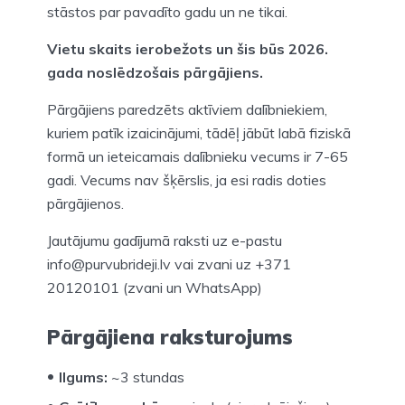
stāstos par pavadīto gadu un ne tikai.
Vietu skaits ierobežots un šis būs 2026.
gada noslēdzošais pārgājiens.
Pārgājiens paredzēts aktīviem dalībniekiem,
kuriem patīk izaicinājumi, tādēļ jābūt labā fiziskā
formā un ieteicamais dalībnieku vecums ir 7-65
gadi. Vecums nav šķērslis, ja esi radis doties
pārgājienos.
Jautājumu gadījumā raksti uz e-pastu
info@purvubrideji.lv vai zvani uz +371
20120101 (zvani un WhatsApp)
Pārgājiena raksturojums
Ilgums:
~3 stundas