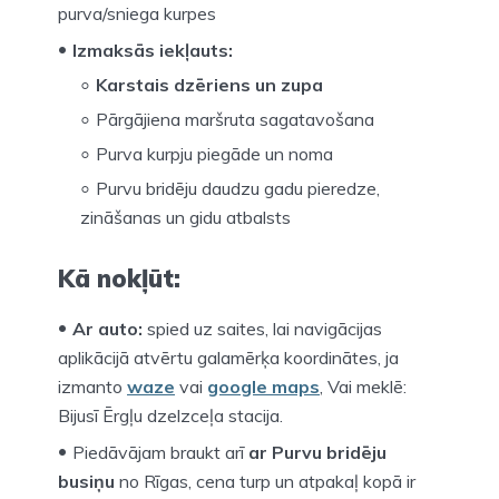
purva/sniega kurpes
Izmaksās iekļauts:
Karstais dzēriens un zupa
Pārgājiena maršruta sagatavošana
Purva kurpju piegāde un noma
Purvu bridēju daudzu gadu pieredze,
zināšanas un gidu atbalsts
Kā nokļūt:
Ar auto:
spied uz saites, lai navigācijas
aplikācijā atvērtu galamērķa koordinātes, ja
izmanto
waze
vai
google maps
, Vai meklē:
Bijusī Ērgļu dzelzceļa stacija.
Piedāvājam braukt arī
ar Purvu bridēju
busiņu
no Rīgas, cena turp un atpakaļ kopā ir