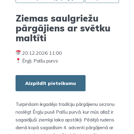
Ziemas saulgriežu
pārgājiens ar svētku
maltīti
20.12.2026 11:00
Ērgļi, Palšu purvs
Aizpildīt pieteikumu
Turpināsim ikgadējo tradīciju pārgājienu sezonu
noslēgt Ērgļu pusē Palšu purvā, kur mūs allaž ir
sagaidījuši ziemīgi laika apstākļi. Pēdējā rudens
dienā kopā sagaidīsim 4. adventi pārgājienā ar