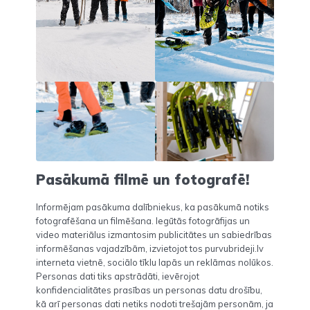
Pasākumā filmē un fotografē!
Informējam pasākuma dalībniekus, ka pasākumā notiks
fotografēšana un filmēšana. Iegūtās fotogrāfijas un
video materiālus izmantosim publicitātes un sabiedrības
informēšanas vajadzībām, izvietojot tos purvubrideji.lv
interneta vietnē, sociālo tīklu lapās un reklāmas nolūkos.
Personas dati tiks apstrādāti, ievērojot
konfidencialitātes prasības un personas datu drošību,
kā arī personas dati netiks nodoti trešajām personām, ja