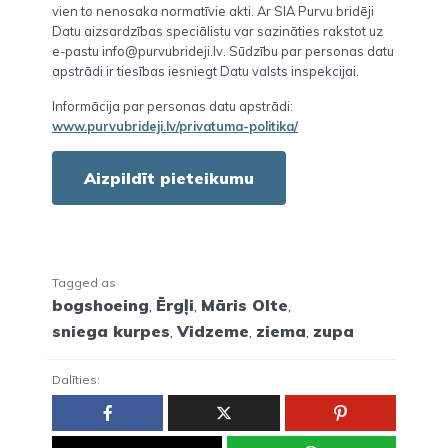
vien to nenosaka normatīvie akti. Ar SIA Purvu bridēji
Datu aizsardzības speciālistu var sazināties rakstot uz
e-pastu info@purvubrideji.lv. Sūdzību par personas datu
apstrādi ir tiesības iesniegt Datu valsts inspekcijai.
Informācija par personas datu apstrādi:
www.purvubrideji.lv/privatuma-politika/
Aizpildīt pieteikumu
Tagged as
bogshoeing
,
Ērgļi
,
Māris Olte
,
sniega kurpes
,
Vidzeme
,
ziema
,
zupa
Dalīties: