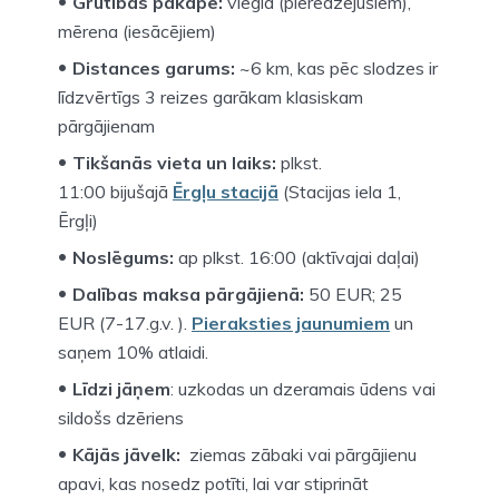
Grūtības pakāpe:
viegla (pieredzējušiem),
mērena (iesācējiem)
Distances garums:
~6 km, kas pēc slodzes ir
līdzvērtīgs 3 reizes garākam klasiskam
pārgājienam
Tikšanās vieta un laiks:
plkst.
11:00 bijušajā
Ērgļu stacijā
(Stacijas iela 1,
Ērgļi)
Noslēgums:
ap plkst. 16:00 (aktīvajai daļai)
Dalības maksa pārgājienā:
50 EUR; 25
EUR (7-17.g.v. ).
Pieraksties jaunumiem
un
saņem 10% atlaidi.
Līdzi jāņem
: uzkodas un dzeramais ūdens vai
sildošs dzēriens
Kājās jāvelk:
ziemas zābaki vai pārgājienu
apavi, kas nosedz potīti, lai var stiprināt