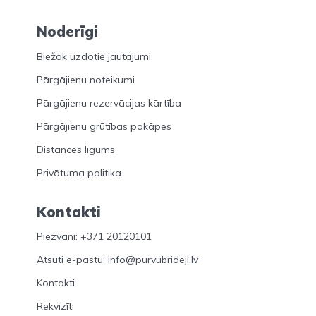
Noderīgi
Biežāk uzdotie jautājumi
Pārgājienu noteikumi
Pārgājienu rezervācijas kārtība
Pārgājienu grūtības pakāpes
Distances līgums
Privātuma politika
Kontakti
Piezvani: +371 20120101
Atsūti e-pastu: info@purvubrideji.lv
Kontakti
Rekvizīti