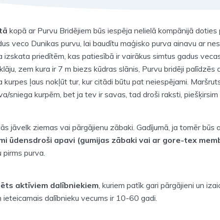
tā
kopā ar Purvu Bridējiem būs iespēja nelielā kompānijā doties 
s veco Dunikas purvu, lai baudītu maģisko purva ainavu ar ne
 izskata priedītēm, kas patiesībā ir vairākus simtus gadus veca
āju, zem kura ir 7 m biezs kūdras slānis, Purvu bridēji palīdzēs 
kurpes ļaus nokļūt tur, kur citādi būtu pat neiespējami. Maršruts
/sniega kurpēm, bet ja tev ir savas, tad droši raksti, piešķirsim a
jās jāvelk ziemas vai pārgājienu zābaki. Gadījumā, ja tomēr būs a
mi ūdensdroši apavi (gumijas zābaki vai ar gore-tex mem
u pirms purva.
ēts aktīviem dalībniekiem
, kuriem patīk gari pārgājieni un izai
n ieteicamais dalībnieku vecums ir 10-60 gadi.