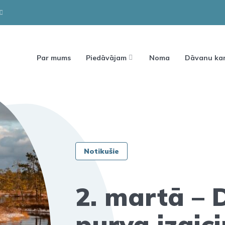
Par mums
Piedāvājam
Noma
Dāvanu kar
Notikušie
2. martā – 
purva izaic