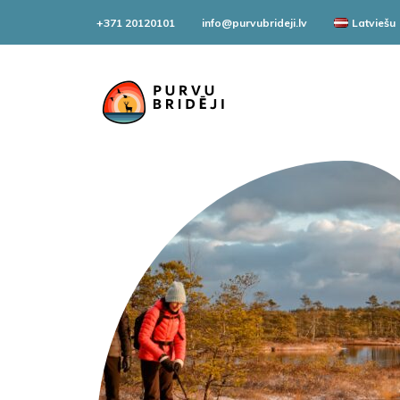
+371 20120101
info@purvubrideji.lv
Latviešu