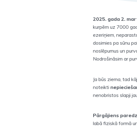
2025. gada 2. mar
kurpēm uz 7000 gadu
ezeriņiem, neparasta
dosimies pa sūnu pakl
noslēpumus un purva 
Nodrošināsim ar purva
Ja būs ziema, tad kā
noteikti
nepiecieša
nenobristos slapji ja
Pārgājiens paredz
labā fiziskā formā u