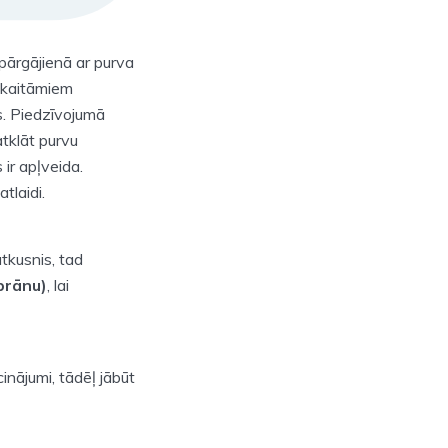
pārgājienā ar purva
skaitāmiem
s. Piedzīvojumā
atklāt purvu
 ir apļveida.
tlaidi.
tkusnis, tad
brānu)
, lai
cinājumi, tādēļ jābūt