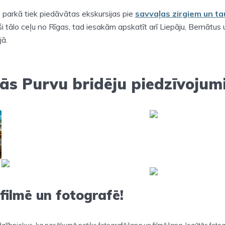
parkā tiek piedāvātas ekskursijas pie
savvaļas zirgiem un t
 tālo ceļu no Rīgas, tad iesakām apskatīt arī Liepāju, Bernātus
jā.
ās Purvu bridēju piedzīvojum
ilmē un fotografē!
lībniekus, ka pasākumā notiks fotografēšana un filmēšana. Iegūtās fotogr