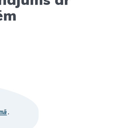
ēm
mā
.