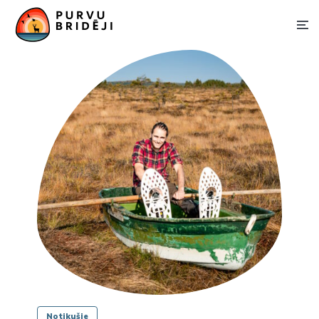
Notikušie