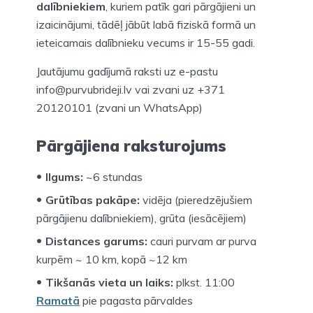
dalībniekiem
, kuriem patīk gari pārgājieni un
izaicinājumi, tādēļ jābūt labā fiziskā formā un
ieteicamais dalībnieku vecums ir 15-55 gadi.
Jautājumu gadījumā raksti uz e-pastu
info@purvubrideji.lv vai zvani uz +371
20120101 (zvani un WhatsApp)
Pārgājiena raksturojums
Ilgums:
~6 stundas
Grūtības pakāpe:
vidēja (pieredzējušiem
pārgājienu dalībniekiem), grūta (iesācējiem)
Distances garums:
cauri purvam ar purva
kurpēm ~ 10 km, kopā ~12 km
Tikšanās vieta un laiks:
plkst. 11:00
Ramatā
pie pagasta pārvaldes