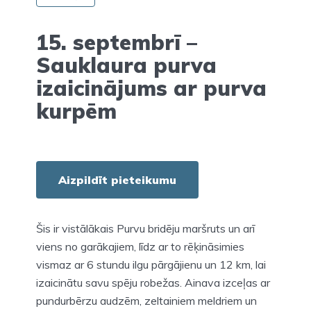
15. septembrī –
Sauklaura purva
izaicinājums ar purva
kurpēm
Aizpildīt pieteikumu
Šis ir vistālākais Purvu bridēju maršruts un arī
viens no garākajiem, līdz ar to rēķināsimies
vismaz ar 6 stundu ilgu pārgājienu un 12 km, lai
izaicinātu savu spēju robežas. Ainava izceļas ar
pundurbērzu audzēm, zeltainiem meldriem un