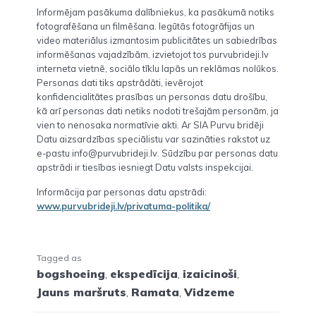
Informējam pasākuma dalībniekus, ka pasākumā notiks
fotografēšana un filmēšana. Iegūtās fotogrāfijas un
video materiālus izmantosim publicitātes un sabiedrības
informēšanas vajadzībām, izvietojot tos purvubrideji.lv
interneta vietnē, sociālo tīklu lapās un reklāmas nolūkos.
Personas dati tiks apstrādāti, ievērojot
konfidencialitātes prasības un personas datu drošību,
kā arī personas dati netiks nodoti trešajām personām, ja
vien to nenosaka normatīvie akti. Ar SIA Purvu bridēji
Datu aizsardzības speciālistu var sazināties rakstot uz
e-pastu info@purvubrideji.lv. Sūdzību par personas datu
apstrādi ir tiesības iesniegt Datu valsts inspekcijai.
Informācija par personas datu apstrādi:
www.purvubrideji.lv/privatuma-politika/
Tagged as
bogshoeing
,
ekspedīcija
,
izaicinoši
,
Jauns maršruts
,
Ramata
,
Vidzeme