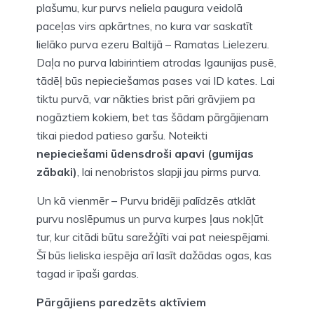
plašumu, kur purvs neliela paugura veidolā
paceļas virs apkārtnes, no kura var saskatīt
lielāko purva ezeru Baltijā – Ramatas Lielezeru.
Daļa no purva labirintiem atrodas Igaunijas pusē,
tādēļ būs nepieciešamas pases vai ID kates. Lai
tiktu purvā, var nākties brist pāri grāvjiem pa
nogāztiem kokiem, bet tas šādam pārgājienam
tikai piedod patieso garšu. Noteikti
nepieciešami ūdensdroši apavi (gumijas
zābaki)
, lai nenobristos slapji jau pirms purva.
Un kā vienmēr – Purvu bridēji palīdzēs atklāt
purvu noslēpumus un purva kurpes ļaus nokļūt
tur, kur citādi būtu sarežģīti vai pat neiespējami.
Šī būs lieliska iespēja arī lasīt dažādas ogas, kas
tagad ir īpaši gardas.
Pārgājiens paredzēts aktīviem