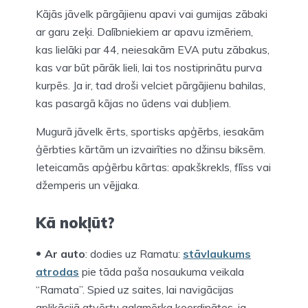
Kājās jāvelk pārgājienu apavi vai gumijas zābaki
ar garu zeķi. Dalībniekiem ar apavu izmēriem,
kas lielāki par 44, neiesakām EVA putu zābakus,
kas var būt pārāk lieli, lai tos nostiprinātu purva
kurpēs. Ja ir, tad droši velciet pārgājienu bahilas,
kas pasargā kājas no ūdens vai dubļiem.
Mugurā jāvelk ērts, sportisks apģērbs, iesakām
ģērbties kārtām un izvairīties no džinsu biksēm.
Ieteicamās apģērbu kārtas: apakškrekls, flīss vai
džemperis un vējjaka.
Kā nokļūt?
Ar auto
: dodies uz Ramatu:
stāvlaukums
atrodas
pie tāda paša nosaukuma veikala
“Ramata”. Spied uz saites, lai navigācijas
aplikācijā atvērtu galamērķa koordinātes, ja