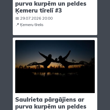
purva kurpēm un peldes
Ķemeru tīrelī #3
📅 29.07.2026 20:00
📍 Ķemeru tīrelis
Saulrieta pārgājiens ar
purva kurpēm un peldes