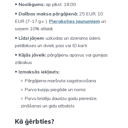
Noslēgums:
ap plkst. 18:00
Dalības maksa pārgājienā:
25 EUR; 10
EUR (7-17.g.v. ).
Pieraksties jaunumiem
un
saņem 10% atlaidi.
Līdzi jāņem
: uzkodas un dzeramo ūdeni,
peldbikses un dvieli, pasi vai ID karti
Kājās jāvelk:
pārgājienu apavus vai gumijas
zābakus
Izmaksās iekļauts:
Pārgājiena maršruta sagatavošana
Purva kurpju piegāde un noma
Purvu bridēju daudzu gadu pieredze,
zināšanas un gidu atbalsts
Kā ģērbties?