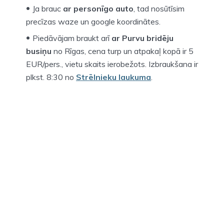
Ja brauc
ar personīgo auto
, tad nosūtīsim
precīzas waze un google koordinātes.
Piedāvājam braukt arī
ar Purvu bridēju
busiņu
no Rīgas, cena turp un atpakaļ kopā ir 5
EUR/pers., vietu skaits ierobežots. Izbraukšana ir
plkst. 8:30 no
Strēlnieku laukuma
.