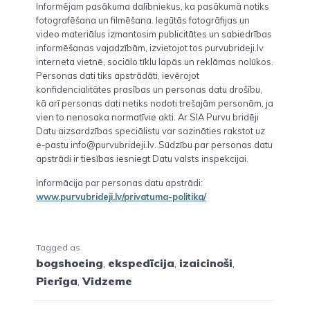
Informējam pasākuma dalībniekus, ka pasākumā notiks
fotografēšana un filmēšana. Iegūtās fotogrāfijas un
video materiālus izmantosim publicitātes un sabiedrības
informēšanas vajadzībām, izvietojot tos purvubrideji.lv
interneta vietnē, sociālo tīklu lapās un reklāmas nolūkos.
Personas dati tiks apstrādāti, ievērojot
konfidencialitātes prasības un personas datu drošību,
kā arī personas dati netiks nodoti trešajām personām, ja
vien to nenosaka normatīvie akti. Ar SIA Purvu bridēji
Datu aizsardzības speciālistu var sazināties rakstot uz
e-pastu info@purvubrideji.lv. Sūdzību par personas datu
apstrādi ir tiesības iesniegt Datu valsts inspekcijai.
Informācija par personas datu apstrādi:
www.purvubrideji.lv/privatuma-politika/
Tagged as
bogshoeing
,
ekspedīcija
,
izaicinoši
,
Pierīga
,
Vidzeme