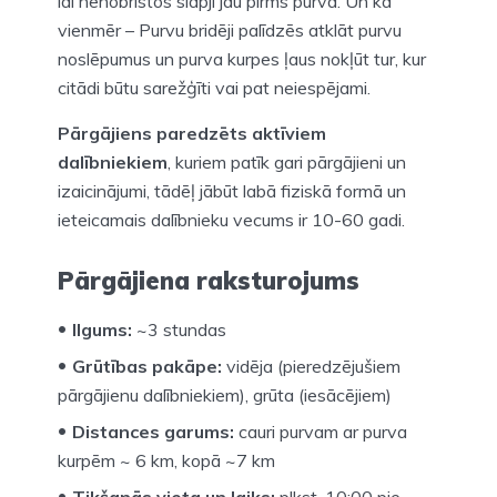
lai nenobristos slapji jau pirms purva. Un kā
vienmēr – Purvu bridēji palīdzēs atklāt purvu
noslēpumus un purva kurpes ļaus nokļūt tur, kur
citādi būtu sarežģīti vai pat neiespējami.
Pārgājiens paredzēts aktīviem
dalībniekiem
, kuriem patīk gari pārgājieni un
izaicinājumi, tādēļ jābūt labā fiziskā formā un
ieteicamais dalībnieku vecums ir 10-60 gadi.
Pārgājiena raksturojums
Ilgums:
~3 stundas
Grūtības pakāpe:
vidēja (pieredzējušiem
pārgājienu dalībniekiem), grūta (iesācējiem)
Distances garums:
cauri purvam ar purva
kurpēm ~ 6 km, kopā ~7 km