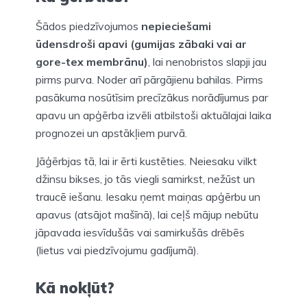
Šādos piedzīvojumos
nepieciešami
ūdensdroši apavi (gumijas zābaki vai ar
gore-tex membrānu)
, lai nenobristos slapji jau
pirms purva. Noder arī pārgājienu bahilas. Pirms
pasākuma nosūtīsim precīzākus norādījumus par
apavu un apģērba izvēli atbilstoši aktuālajai laika
prognozei un apstākļiem purvā.
Jāģērbjas tā, lai ir ērti kustēties. Neiesaku vilkt
džinsu bikses, jo tās viegli samirkst, nežūst un
traucē iešanu. Iesaku ņemt maiņas apģērbu un
apavus (atsājot mašīnā), lai ceļš mājup nebūtu
jāpavada iesvīdušās vai samirkušās drēbēs
(lietus vai piedzīvojumu gadījumā).
Kā nokļūt?