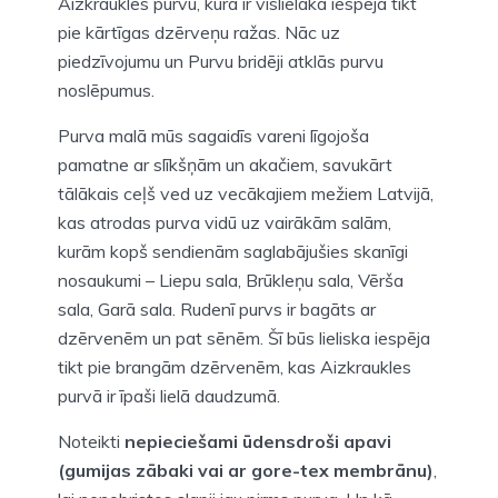
Aizkraukles purvu, kurā ir vislielākā iespēja tikt
pie kārtīgas dzērveņu ražas. Nāc uz
piedzīvojumu un Purvu bridēji atklās purvu
noslēpumus.
Purva malā mūs sagaidīs vareni līgojoša
pamatne ar slīkšņām un akačiem, savukārt
tālākais ceļš ved uz vecākajiem mežiem Latvijā,
kas atrodas purva vidū uz vairākām salām,
kurām kopš sendienām saglabājušies skanīgi
nosaukumi – Liepu sala, Brūkleņu sala, Vērša
sala, Garā sala. Rudenī purvs ir bagāts ar
dzērvenēm un pat sēnēm. Šī būs lieliska iespēja
tikt pie brangām dzērvenēm, kas Aizkraukles
purvā ir īpaši lielā daudzumā.
Noteikti
nepieciešami ūdensdroši apavi
(gumijas zābaki vai ar gore-tex membrānu)
,