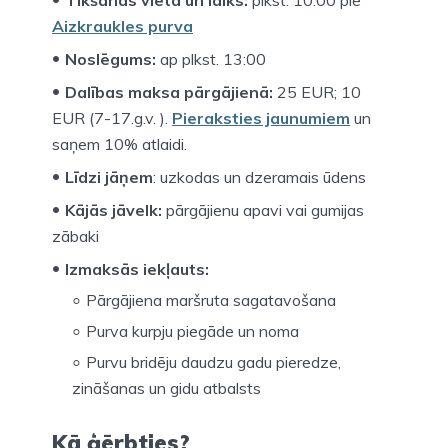
Tikšanās vieta un laiks:
plkst. 10:00 pie
Aizkraukles purva
Noslēgums:
ap plkst. 13:00
Dalības maksa pārgājienā:
25 EUR; 10
EUR (7-17.g.v. ).
Pieraksties jaunumiem
un
saņem 10% atlaidi.
Līdzi jāņem
: uzkodas un dzeramais ūdens
Kājās jāvelk:
pārgājienu apavi vai gumijas
zābaki
Izmaksās iekļauts:
Pārgājiena maršruta sagatavošana
Purva kurpju piegāde un noma
Purvu bridēju daudzu gadu pieredze,
zināšanas un gidu atbalsts
Kā ģērbties?