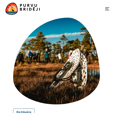
Notikušie