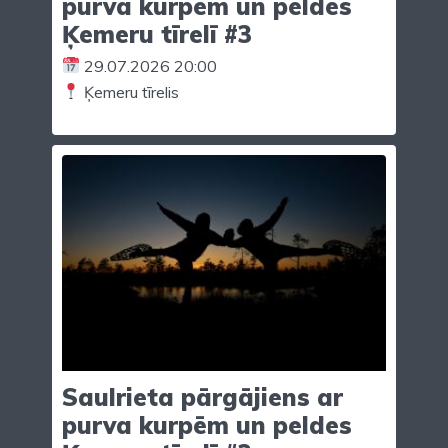
purva kurpēm un peldes
Ķemeru tīrelī #3
29.07.2026 20:00
Ķemeru tīrelis
Saulrieta pārgājiens ar
purva kurpēm un peldes