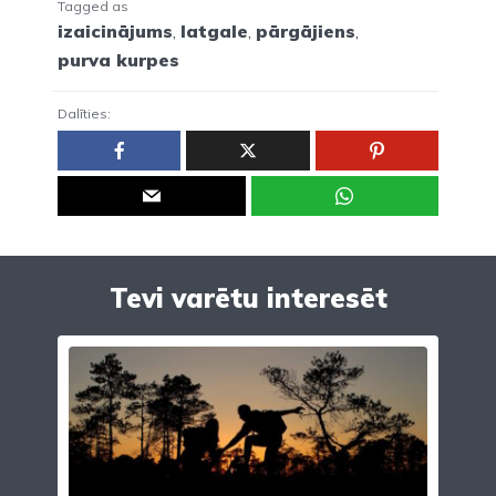
Tagged as
izaicinājums
,
latgale
,
pārgājiens
,
purva kurpes
Dalīties:
Tevi varētu interesēt