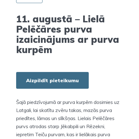
11. augustā – Lielā
Pelēčāres purva
izaicinājums ar purva
kurpēm
Aizpildīt pieteikumu
Šajā piedzīvojumā ar purva kurpēm dosimies uz
Latgali, lai skatītu zvēru takas, mazās purva
priedītes, lāmas un slīkšņas. Lielais Pelēčāres
purvs atrodas starp Jēkabpili un Rēzekni,
iepretim Teiču purvam, kas ir lielākais purva