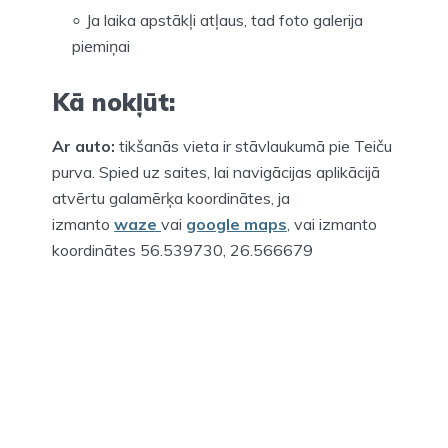
Ja laika apstākļi atļaus, tad foto galerija
piemiņai
Kā nokļūt:
Ar auto:
tikšanās vieta ir stāvlaukumā pie Teiču
purva. Spied uz saites, lai navigācijas aplikācijā
atvērtu galamērķa koordinātes, ja
izmanto
waze
vai
google maps
, vai izmanto
koordinātes 56.539730, 26.566679