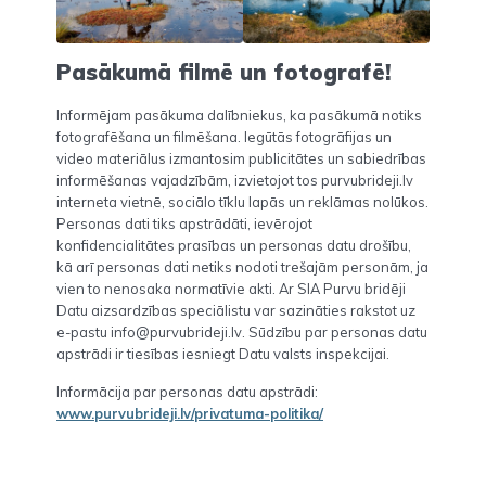
Pasākumā filmē un fotografē!
Informējam pasākuma dalībniekus, ka pasākumā notiks
fotografēšana un filmēšana. Iegūtās fotogrāfijas un
video materiālus izmantosim publicitātes un sabiedrības
informēšanas vajadzībām, izvietojot tos purvubrideji.lv
interneta vietnē, sociālo tīklu lapās un reklāmas nolūkos.
Personas dati tiks apstrādāti, ievērojot
konfidencialitātes prasības un personas datu drošību,
kā arī personas dati netiks nodoti trešajām personām, ja
vien to nenosaka normatīvie akti. Ar SIA Purvu bridēji
Datu aizsardzības speciālistu var sazināties rakstot uz
e-pastu info@purvubrideji.lv. Sūdzību par personas datu
apstrādi ir tiesības iesniegt Datu valsts inspekcijai.
Informācija par personas datu apstrādi:
www.purvubrideji.lv/privatuma-politika/