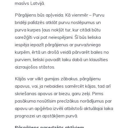
masīvs Latvijā.
Pārgājiens būs apļveida. Kā vienmēr – Purvu
bridēji palīdzēs atklāt purvu noslēpumus un
purva kurpes ļaus nokļūt tur, kur citādi būtu
sarežģīti vai pat neiespējami. Šī būs lieliska
iespēja iepazīt pārgājienus ar purva/sniega
kurpēm, ērtā un drošā veidā pārvarēt bailes no
purviem, lieliski pavadīt laiku dabā un klausīties
aizraujošos stāstos.
Kājās var vilkt gumijas zābakus, pārgājienu
apavus, vai, ja nebaidies samērcēt kājas, tad arī
skriešanas apavus ar biezu, garu zeķi. Pirms
pasākuma nosūtīsim precīzākus norādījumus par
apavu un apģērba izvēli atbilstoši aktuālajai laika
prognozei un apstākļiem purvā.
Pārgājiens paredzēts aktīviem