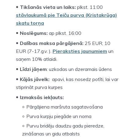
Tikšanās vieta un laiks:
plkst. 11:00
stāvlaukumā pie Teiču purva (Kristakrūga)
skatu torņa
Noslēgums:
ap plkst. 16:00
Dalības maksa pārgājienā:
25 EUR; 10
EUR (7-17.g.v. ).
Pieraksties jaunumiem
un
saņem 10% atlaidi.
Līdzi jāņem
: uzkodas un dzeramais ūdens
Kājās jāvelk:
apavi, kas nosedz potīti, lai var
stiprināt purva kurpes
Izmaksās iekļauts:
Pārgājiena maršruta sagatavošana
Purva kurpju piegāde un noma
Purvu bridēju daudzu gadu pieredze,
zināšanas un gidu atbalsts