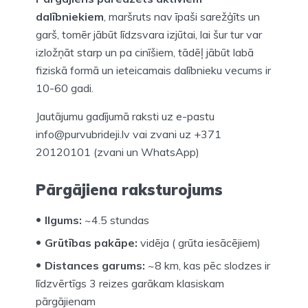
dalībniekiem
, maršruts nav īpaši sarežģīts un
garš, tomēr jābūt līdzsvara izjūtai, lai šur tur var
izložņāt starp un pa cinīšiem, tādēļ jābūt labā
fiziskā formā un ieteicamais dalībnieku vecums ir
10-60 gadi.
Jautājumu gadījumā raksti uz e-pastu
info@purvubrideji.lv vai zvani uz +371
20120101 (zvani un WhatsApp)
Pārgājiena raksturojums
Ilgums:
~4.5 stundas
Grūtības pakāpe:
vidēja ( grūta iesācējiem)
Distances garums:
~8 km, kas pēc slodzes ir
līdzvērtīgs 3 reizes garākam klasiskam
pārgājienam