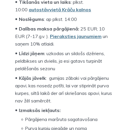
Tikšanās vieta un laiks
: plkst.
10:00
autostāvvietā Krāču kalnos
Noslēgums
: ap plkst. 14:00
Dalības maksa pārgājienā:
25 EUR; 10
EUR (7-17.g.v. ).
Pieraksties jaunumiem
un
saņem 10% atlaidi.
Līdzi jāņem
: uzkodas un sildošs dzēriens,
peldbikses un dvielis, ja esi gatavs turpināt
peldēšanās sezonu
Kājās jāvelk
: gumijas zābaki vai pārgājienu
apavi, kas nosedz potīti, lai var stiprināt purva
kurpes, siltā laikā der arī skriešanas apavi, kurus
nav žēl samērcēt.
Izmaksās iekļauts:
Pārgājiena maršruta sagatavošana
Purva kurpju piegāde un noma