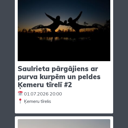
Saulrieta pārgājiens ar
purva kurpēm un peldes
Ķemeru tīrelī #2
01.07.2026 20:00
Ķemeru tīrelis