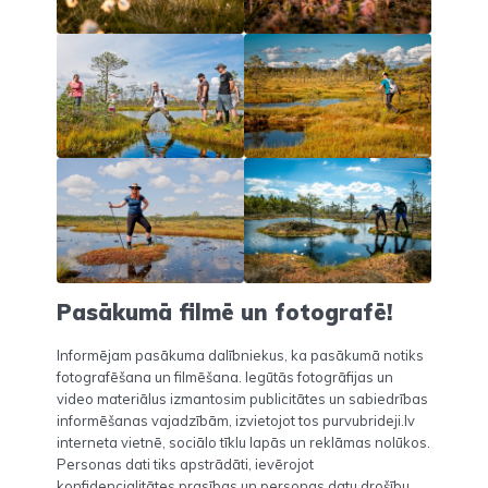
Pasākumā filmē un fotografē!
Informējam pasākuma dalībniekus, ka pasākumā notiks
fotografēšana un filmēšana. Iegūtās fotogrāfijas un
video materiālus izmantosim publicitātes un sabiedrības
informēšanas vajadzībām, izvietojot tos purvubrideji.lv
interneta vietnē, sociālo tīklu lapās un reklāmas nolūkos.
Personas dati tiks apstrādāti, ievērojot
konfidencialitātes prasības un personas datu drošību,