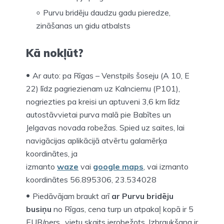
Purvu bridēju daudzu gadu pieredze,
zināšanas un gidu atbalsts
Kā nokļūt?
Ar auto: pa Rīgas – Venstpils šoseju (A 10, E
22) līdz pagriezienam uz Kalnciemu (P101),
nogriezties pa kreisi un aptuveni 3,6 km līdz
autostāvvietai purva malā pie Babītes un
Jelgavas novada robežas. Spied uz saites, lai
navigācijas aplikācijā atvērtu galamērķa
koordinātes, ja
izmanto
waze
vai
google
maps
, vai izmanto
koordinātes 56.895306, 23.534028
Piedāvājam braukt arī
ar Purvu bridēju
busiņu
no Rīgas, cena turp un atpakaļ kopā ir 5
EUR/pers., vietu skaits ierobežots. Izbraukšana ir