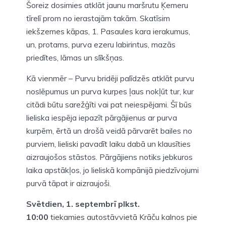
Šoreiz dosimies atklāt jaunu maršrutu Ķemeru
tīrelī prom no ierastajām takām. Skatīsim
iekšzemes kāpas, 1. Pasaules kara ierakumus,
un, protams, purva ezeru labirintus, mazās
priedītes, lāmas un slīkšņas.
Kā vienmēr – Purvu bridēji palīdzēs atklāt purvu
noslēpumus un purva kurpes ļaus nokļūt tur, kur
citādi būtu sarežģīti vai pat neiespējami. Šī būs
lieliska iespēja iepazīt pārgājienus ar purva
kurpēm, ērtā un drošā veidā pārvarēt bailes no
purviem, lieliski pavadīt laiku dabā un klausīties
aizraujošos stāstos. Pārgājiens notiks jebkuros
laika apstākļos, jo lieliskā kompānijā piedzīvojumi
purvā tāpat ir aizraujoši.
Svētdien, 1. septembrī plkst.
10:00
tiekamies autostāvvietā Krāču kalnos pie