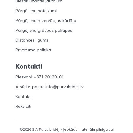
Biežāk uzdotie jautājumi
Pārgājienu noteikumi
Pārgājienu rezervācijas kārtība
Pārgājienu grūtības pakāpes
Distances līgums
Privātuma politika
Kontakti
Piezvani: +371 20120101
Atsūti e-pastu: info@purvubrideji.lv
Kontakti
Rekvizīti
©2026 SIA Purvu bridēji · Jebkādu materiālu pilnīga vai