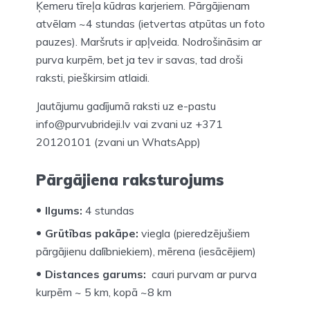
Ķemeru tīreļa kūdras karjeriem. Pārgājienam
atvēlam ~4 stundas (ietvertas atpūtas un foto
pauzes). Maršruts ir apļveida. Nodrošināsim ar
purva kurpēm, bet ja tev ir savas, tad droši
raksti, pieškirsim atlaidi.
Jautājumu gadījumā raksti uz e-pastu
info@purvubrideji.lv vai zvani uz +371
20120101 (zvani un WhatsApp)
Pārgājiena raksturojums
Ilgums:
4 stundas
Grūtības pakāpe:
viegla (pieredzējušiem
pārgājienu dalībniekiem), mērena (iesācējiem)
Distances garums:
cauri purvam ar purva
kurpēm ~ 5 km, kopā ~8 km