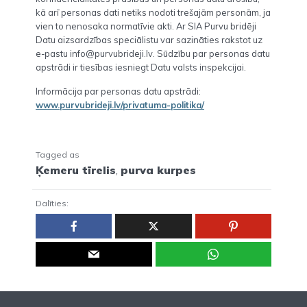
kā arī personas dati netiks nodoti trešajām personām, ja
vien to nenosaka normatīvie akti. Ar SIA Purvu bridēji
Datu aizsardzības speciālistu var sazināties rakstot uz
e-pastu info@purvubrideji.lv. Sūdzību par personas datu
apstrādi ir tiesības iesniegt Datu valsts inspekcijai.
Informācija par personas datu apstrādi:
www.purvubrideji.lv/privatuma-politika/
Tagged as
Ķemeru tīrelis
,
purva kurpes
Dalīties: