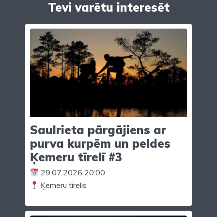
Tevi varētu interesēt
Saulrieta pārgājiens ar
purva kurpēm un peldes
Ķemeru tīrelī #3
29.07.2026 20:00
Ķemeru tīrelis