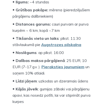
Ilgums:
~4 stundas
Grūtības pakāpe:
mērena (pieredzējušiem
pārgājienu dalībniekiem)
Distances garums:
cauri purvam ar purva
kurpēm ~ 6 km, kopā ~7 km
Tikšanās vieta un laiks
: plkst. 11:30
stāvlaukumā pie
Augstrozes pilskalna
Noslēgums
: ap plkst. 16:00
Dalības maksa pārgājienā
: 25 EUR; 10
EUR (7-17.g.v. ).
Pieraksties jaunumiem
un
saņem 10% atlaidi.
Līdzi jāņem
: uzkodas un dzeramais ūdens
Kājās jāvelk
: gumijas zābaki vai pārgājienu
apavi, kas nosedz potīti, lai var stiprināt purva
kurpes