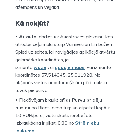
džemperis un vējjaka.
Kā nokļūt?
Ar auto:
dodies uz Augstrozes pilskalnu, kas
atrodas ceļa malā starp Valmieru un Limbažiem.
Spied uz saites, lai navigācijas aplikācijā atvērtu
galamērķa koordinātes, ja
izmanto
waze
vai
google maps
, vai izmanto
koordinātes 57.514345, 25.011928. No
tikšanās vietas ar automašīnām pārbrauksim
tuvāk pie purva.
Piedāvājam braukt arī
ar Purvu bridēju
busiņu
no Rīgas, cena turp un atpakaļ kopā ir
10 EUR/pers., vietu skaits ierobežots.
Izbraukšana ir plkst. 8:30 no
Strēlnieku
laukuma
.