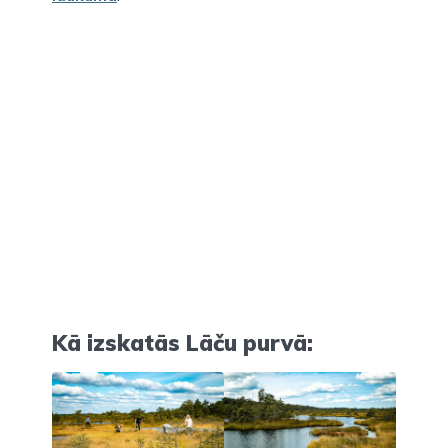
Kā izskatās Lāču purvā: