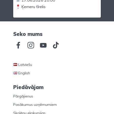
17.06.2026 20:00
Ķemeru tīrelis
Seko mums
Latviešu
English
Piedāvājam
Pārgājienus
Pasākumus uzņēmumiem
Skolēnu ekskursijas