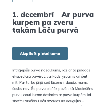
1. decembrī – Ar purva
kurpēm pa zvēru
takām Lāču purvā
Aizpildīt pieteikumu
Intriģējošs purva nosaukums, līdz ar to jādodas
ekspedīcijā pavērot, vai kāds ķepainis arī šeit
mīt. Par to, ka jūlijā šeit lāceņu ir daudz, mums
šaubu nav. Šo purvu plašāk pazīst kā Madiešēnu
purvu, cauri kuram dosimies ar purva kurpēm, lai
skatītu tumšās Lāču dzelves un dauguļus –