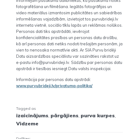
Informējam pasākuma dalībniekus, ka pasākumā notiks
fotografēšana un filmēšana. Iegūtās fotogrāfijas un
video materiālus izmantosim publicitātes un sabiedrības
informēšanas vajadzībām, izvietojot tos purvubrideji.lv
interneta vietnē, sociālo tīklu lapās un reklāmas nolūkos.
Personas dati tiks apstrādāti, ievērojot
konfidencialitātes prasības un personas datu drošību,
kā arī personas dati netiks nodoti trešajām personām, ja
vien to nenosaka normatīvie akti. Ar SIA Purvu bridēji
Datu aizsardzības speciālistu var sazināties rakstot uz
e-pastu info@purvubrideji.lv. Sūdzību par personas datu
apstrādi ir tiesības iesniegt Datu valsts inspekcijai.
Informācija par personas datu apstrādi:
www.purvubrideji.lv/privatuma-politika/
Tagged as
izaicinājums
,
pārgājiens
,
purva kurpes
,
Vidzeme
Dalīties: