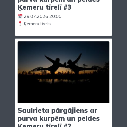
Ķemeru tīrelī #3
29.07.2026 20:00
Ķemeru tīrelis
Saulrieta pārgājiens ar
purva kurpēm un peldes
Ķemeru tīrelī #2