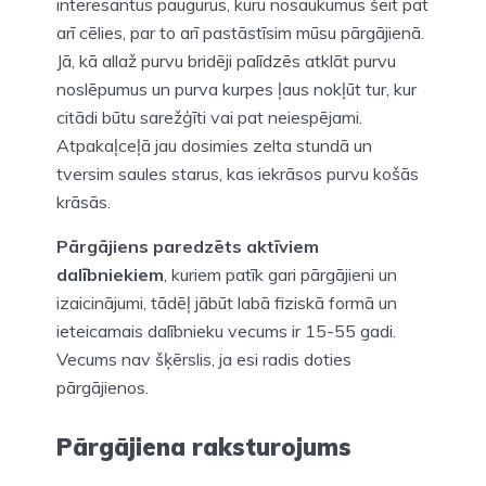
interesantus paugurus, kuru nosaukumus šeit pat
arī cēlies, par to arī pastāstīsim mūsu pārgājienā.
Jā, kā allaž purvu bridēji palīdzēs atklāt purvu
noslēpumus un purva kurpes ļaus nokļūt tur, kur
citādi būtu sarežģīti vai pat neiespējami.
Atpakaļceļā jau dosimies zelta stundā un
tversim saules starus, kas iekrāsos purvu košās
krāsās.
Pārgājiens paredzēts aktīviem
dalībniekiem
, kuriem patīk gari pārgājieni un
izaicinājumi, tādēļ jābūt labā fiziskā formā un
ieteicamais dalībnieku vecums ir 15-55 gadi.
Vecums nav šķērslis, ja esi radis doties
pārgājienos.
Pārgājiena raksturojums