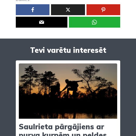
Tevi varētu interesēt
Saulrieta pārgājiens ar
purva kurpēm un peldes