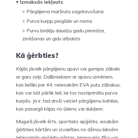
Izmaksās iekļauts
:
Pārgājiena maršruta sagatavošana
Purva kurpju piegāde un noma
Purvu bridēju daudzu gadu pieredze,
zināšanas un gidu atbalsts
Kā ģērbties?
Kājās jāvelk pārgājienu apavi vai gumijas zābaki
ar garu zeķi. Dalībniekiem ar apavu izmēriem,
kas lielāki par 44, neiesakām EVA putu zābakus,
kas var būt pārāk lieli, lai tos nostiprinātu purva
kurpēs. Ja ir, tad droši velciet pārgājienu bahilas,
kas pasargā kājas no ūdens vai dubļiem.
Mugurā jāvelk ērts, sportisks apģērbs, iesakām
ģērbties kārtām un izvairīties no džinsu biksēm.
Ieteicamās apģērbu kārtas: termoveļa, flīss vai