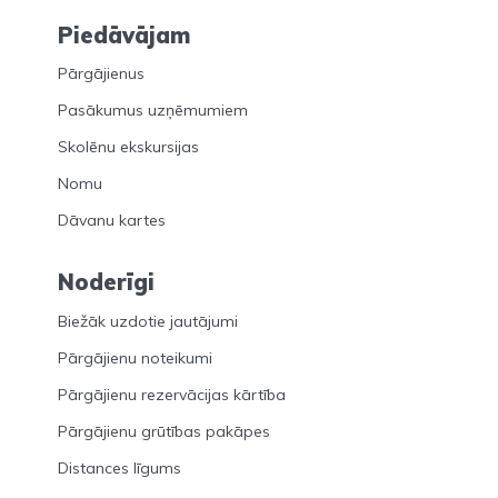
Piedāvājam
Pārgājienus
Pasākumus uzņēmumiem
Skolēnu ekskursijas
Nomu
Dāvanu kartes
Noderīgi
Biežāk uzdotie jautājumi
Pārgājienu noteikumi
Pārgājienu rezervācijas kārtība
Pārgājienu grūtības pakāpes
Distances līgums