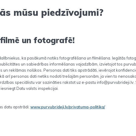
tās mūsu piedzīvojumi?
ilmē un fotografē!
lībniekus, ka pasākumā notiks fotografēšana un filmēšana. Iegūtās fotogr
ublicitātes un sabiedrības informēšanas vajadzībām, izvietojot tos purvubr
pās un reklāmas nolūkos. Personas dati tiks apstrādāti, ievērojot konfidenci
kā arī personas dati netiks nodoti trešajām personām, ja vien to nenosaka 
ardzības speciālistu var sazināties rakstot uz e-pastu info@purvubrideji.l
 iesniegt Datu valsts inspekcijai.
s datu apstrādi:
www.purvubrideji.lv/privatuma-politika/