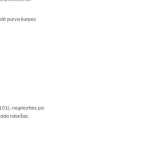
ināt purva kurpes
101), nogriezties pa
vada robežas.