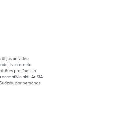
āfijas un video
ideji.lv interneta
alitātes prasības un
normatīvie akti. Ar SIA
v. Sūdzību par personas