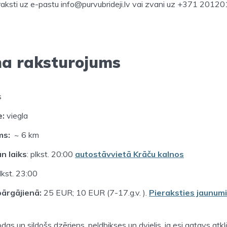
raksti uz e-pastu info@purvubrideji.lv vai zvani uz +371 20120
na raksturojums
s
e:
viegla
ms:
~ 6 km
n laiks
: plkst. 20:00
autostāvvietā Krāču kalnos
plkst. 23:00
ārgājienā:
25 EUR; 10 EUR (7-17.g.v. ).
Pieraksties jaunum
odas un sildošs dzēriens, peldbikses un dvielis, ja esi gatavs at