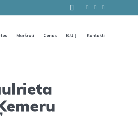
tes
Maršruti
Cenas
B.U.J.
Kontakti
aulrieta
 Ķemeru