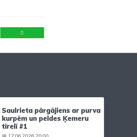
Saulrieta pārgājiens ar purva
kurpēm un peldes Ķemeru
tīrelī #1
📅 17.06.2026 20:00