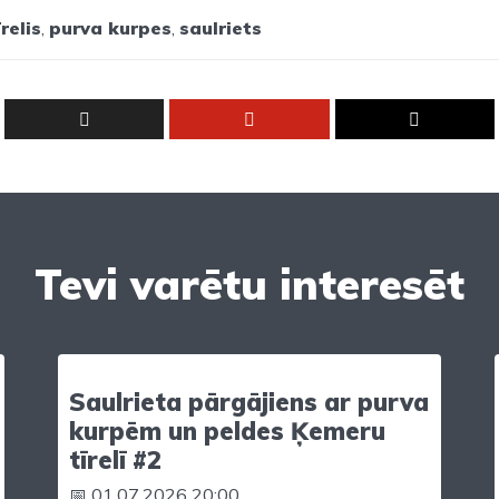
relis
,
purva kurpes
,
saulriets
Tevi varētu interesēt
Saulrieta pārgājiens ar purva
kurpēm un peldes Ķemeru
tīrelī #2
📅 01.07.2026 20:00