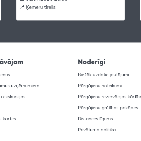
📍 Ķemeru tīrelis
dāvājam
Noderīgi
ienus
Biežāk uzdotie jautājumi
umus uzņēmumiem
Pārgājienu noteikumi
u ekskursijas
Pārgājienu rezervācijas kārtīb
Pārgājienu grūtības pakāpes
 kartes
Distances līgums
Privātuma politika