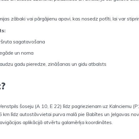
mijas zābaki vai pārgājienu apavi, kas nosedz potīti, lai var stipr
ts:
ršruta sagatavošana
piegāde un noma
daudzu gadu pieredze, zināšanas un gidu atbalsts
t?
Venstpils šoseju (A 10, E 22) līdz pagriezienam uz Kalnciemu (P
,6 km līdz autostāvvietai purva malā pie Babītes un Jelgavas no
navigācijas aplikācijā atvērtu galamērķa koordinātes.