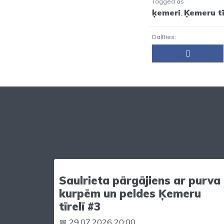
Tagged as
ķemeri
,
Ķemeru tī
Dalīties:
Saulrieta pārgājiens ar purva
kurpēm un peldes Ķemeru
tīrelī #3
📅 29.07.2026 20:00