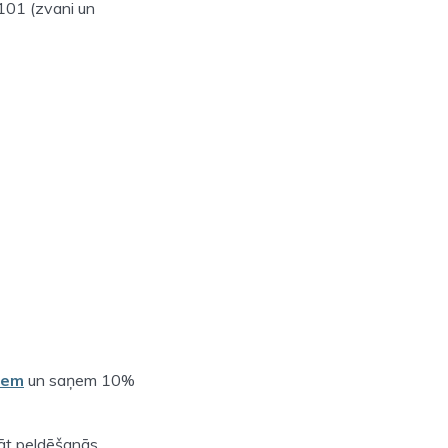
101 (zvani un
iem
un saņem 10%
klāt peldēšanās