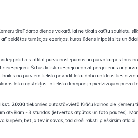
meru tīrelī darba dienas vakarā, lai ne tikai skatītu saulrietu, sl
arī peldētos tumšajos ezeriņos, kuros ūdens ir īpaši silts un āda
ridēji palīdzēs atklāt purvu noslēpumus un purva kurpes ļaus nokļ
t neiespējami. Šī būs lieliska iespēja iepazīt pārgājienus ar purv
bailes no purviem, lieliski pavadīt laiku dabā un klausīties aizra
kuros laika apstākļos, jo lieliskā kompānijā piedzīvojumi purvā tāp
plkst. 20:00
tiekamies autostāvvietā Krāču kalnos pie Ķemeru tī
am atvēlam ~3 stundas (ietvertas atpūtas un foto pauzes). Maršr
 kurpēm, bet ja tev ir savas, tad droši raksti, pieškirsim atlaidi.