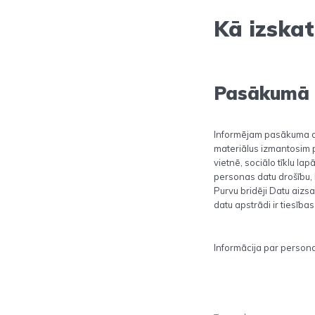
Kā izska
Pasākumā f
Informējam pasākuma da
materiālus izmantosim p
vietnē, sociālo tīklu la
personas datu drošību, 
Purvu bridēji Datu aizs
datu apstrādi ir tiesības
Informācija par persona