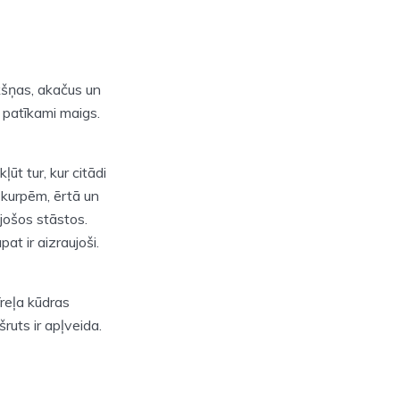
īkšņas, akačus un
i patīkami maigs.
ūt tur, kur citādi
a kurpēm, ērtā un
ujošos stāstos.
at ir aizraujoši.
reļa kūdras
uts ir apļveida.