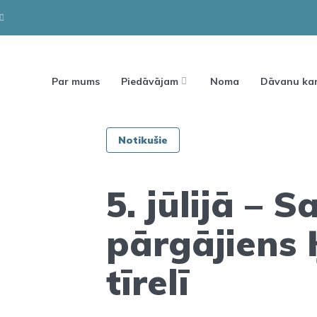
Par mums
Piedāvājam
Noma
Dāvanu kar
Notikušie
5. jūlijā – S
pārgājiens
tīrelī