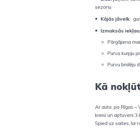
sezonu
Kājās jāvelk
: gu
Izmaksās iekļau
Pārgājiena ma
Purva kurpju 
Purvu bridēju 
Kā nokļū
Ar auto: pa Rīgas – 
kreisi un aptuveni 3
Spied uz saites, lai 