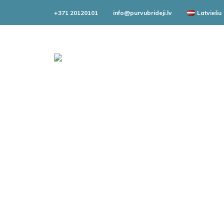
+371 20120101
info@purvubrideji.lv
Latviešu