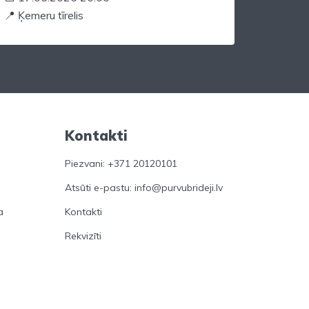
📍 Ķemeru tīrelis
Kontakti
Piezvani: +371 20120101
Atsūti e-pastu: info@purvubrideji.lv
a
Kontakti
Rekvizīti