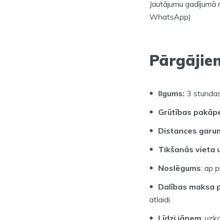
Jautājumu gadījumā 
WhatsApp)
Pārgājie
Ilgums:
3 stunda
Grūtības pakāp
Distances garu
Tikšanās vieta u
Noslēgums
: ap 
Dalības maksa p
atlaidi.
Līdzi jāņem
: uzk