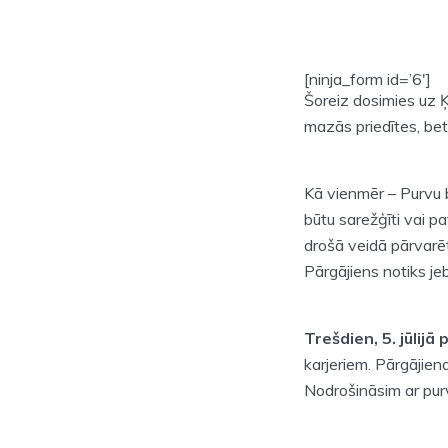
[ninja_form id=’6′]
Šoreiz dosimies uz Ķe
mazās priedītes, bet 
Kā vienmēr – Purvu b
būtu sarežģīti vai pa
drošā veidā pārvarēt 
Pārgājiens notiks jeb
Trešdien, 5. jūlijā 
karjeriem. Pārgājien
Nodrošināsim ar purva