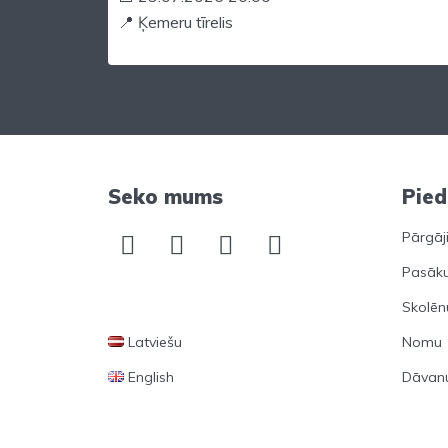
📍 Ķemeru tīrelis
Seko mums
Pie
Pārgāj
Pasāk
Skolēn
Latviešu
Nomu
English
Dāvanu