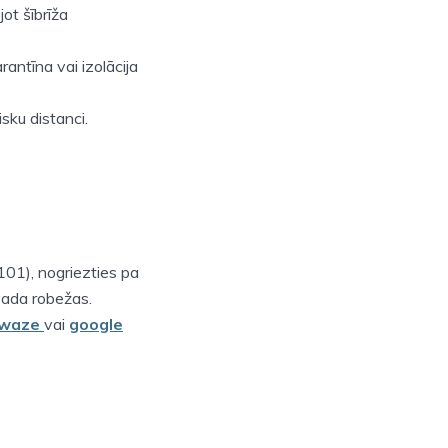
jot šībrīža
rantīna vai izolācija
sku distanci.
101), nogriezties pa
vada robežas.
waze
vai
google