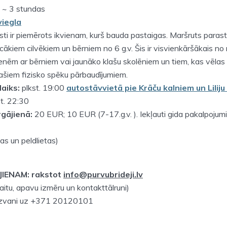
~ 3 stundas
viegla
sti ir piemērots ikvienam, kurš bauda pastaigas. Maršruts parasti
ākiem cilvēkiem un bērniem no 6 g.v. Šis ir visvienkāršākais n
enēm ar bērniem vai jaunāko klašu skolēniem un tiem, kas vēlas
ašiem fizisko spēku pārbaudījumiem.
laiks:
plkst. 19:00
autostāvvietā pie Krāču kalniem un Liliju
t. 22:30
gājienā:
20 EUR; 10 EUR (7-17.g.v. ). Iekļauti gida pakalpojumi
as un peldlietas)
IENAM: rakstot
info@purvubrideji.lv
kaitu, apavu izmēru un kontakttālruni)
 zvani uz +371 20120101