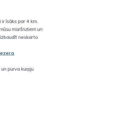
 ir īsāks par 4 km.
o mūsu maršrutiem un
 izbaudīt neskarto
 ezera
.
 un purva kurpju