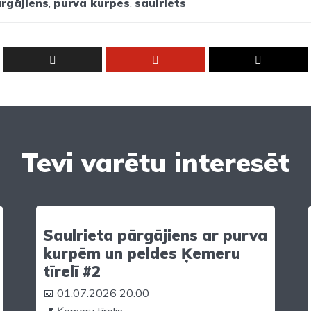
rgājiens
,
purva kurpes
,
saulriets
Tevi varētu interesēt
Saulrieta pārgājiens ar purva
kurpēm un peldes Ķemeru
tīrelī #2
📅 01.07.2026 20:00
📍 Ķemeru tīrelis