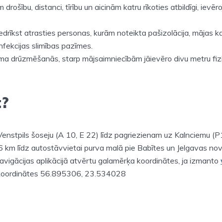
drošību, distanci, tīrību un aicinām katru rīkoties atbildīgi, ievēro
nedrīkst atrasties personas, kurām noteikta pašizolācija, mājas ka
infekcijas slimības pazīmes.
ama drūzmēšanās, starp mājsaimniecībām jāievēro divu metru fizi
t?
Venstpils šoseju (A 10, E 22) līdz pagriezienam uz Kalnciemu (P
,6 km līdz autostāvvietai purva malā pie Babītes un Jelgavas no
 navigācijas aplikācijā atvērtu galamērķa koordinātes, ja izmanto
 koordinātes 56.895306, 23.534028