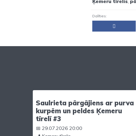
Ķemeru tīrelis
,
pā
Dalīties:
Saulrieta pārgājiens ar purva
kurpēm un peldes Ķemeru
tīrelī #3
📅 29.07.2026 20:00
📍 Ķemeru tīrelis