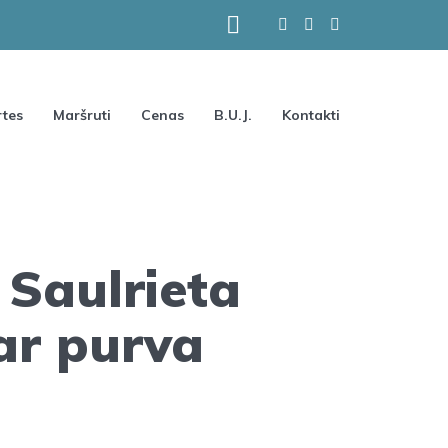
tes
Maršruti
Cenas
B.U.J.
Kontakti
 Saulrieta
ar purva