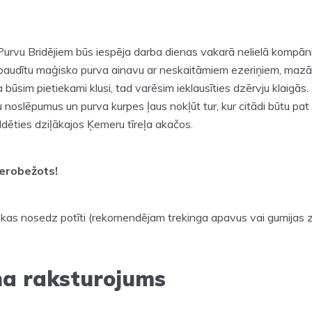
Purvu Bridējiem būs iespēja darba dienas vakarā nelielā kompāni
i baudītu maģisko purva ainavu ar neskaitāmiem ezeriņiem, maz
būsim pietiekami klusi, tad varēsim ieklausīties dzērvju klaigās. 
u noslēpumus un purva kurpes ļaus nokļūt tur, kur citādi būtu pat
peldēties dziļākajos Ķemeru tīreļa akačos.
ierobežots!
 kas nosedz potīti (rekomendējam trekinga apavus vai gumijas 
na raksturojums