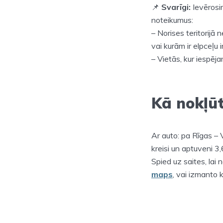
📌
Svarīgi:
Ievērosim 
noteikumus:
– Norises teritorijā 
vai kurām ir elpceļu 
– Vietās, kur iespēj
Kā nokļū
Ar auto: pa Rīgas – 
kreisi un aptuveni 3
Spied uz saites, lai
maps
, vai izmanto