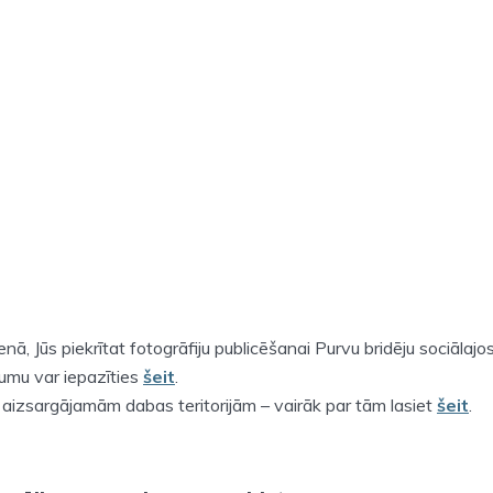
enā, Jūs piekrītat fotogrāfiju publicēšanai Purvu bridēju sociālajos 
kumu var iepazīties
šeit
.
 aizsargājamām dabas teritorijām – vairāk par tām lasiet
šeit
.