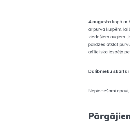
4.augustā
kopā ar 
ar purva kurpēm, la
ziedošiem augiem. Ja 
palīdzēs atklāt purv
arī lieliska iespēja 
Dalībnieku skaits 
Nepieciešami apavi,
Pārgājie