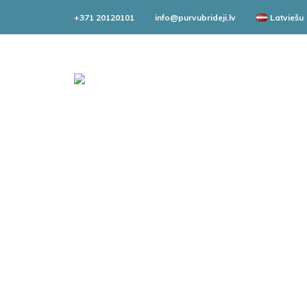
+371 20120101
info@purvubrideji.lv
Latviešu