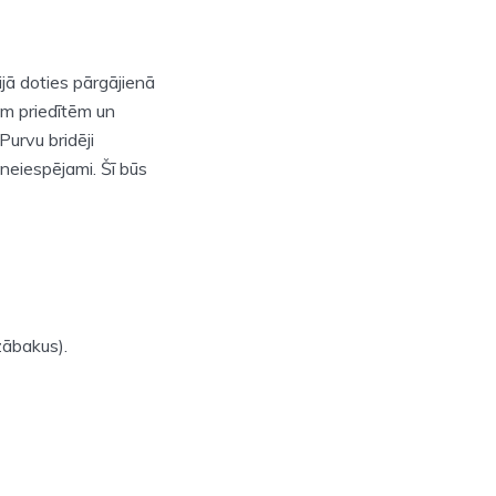
jā doties pārgājienā
ām priedītēm un
Purvu bridēji
 neiespējami. Šī būs
zābakus).