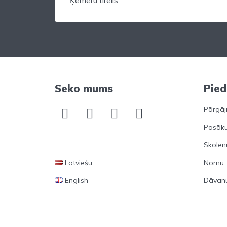
Seko mums
Pie
Pārgāj
Pasāk
Skolēn
Latviešu
Nomu
English
Dāvanu