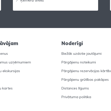
dāvājam
Noderīgi
ienus
Biežāk uzdotie jautājumi
umus uzņēmumiem
Pārgājienu noteikumi
u ekskursijas
Pārgājienu rezervācijas kārtīb
Pārgājienu grūtības pakāpes
 kartes
Distances līgums
Privātuma politika