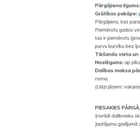
Pārgājiena ilgums:
Grūtības pakāpe:
Pārgājiens, kas para
Piemērots gados vec
tas ir piemērots ģim
purvu burvību bez īp
Tikšanās vieta un 
Noslēgums:
ap plks
Dalības maksa pār
noma.
(Līdzi jāņem: vakariņ
PIESAKIES PĀRGĀJ
(norādi dalībnieku s
Jautājumu gadījumā