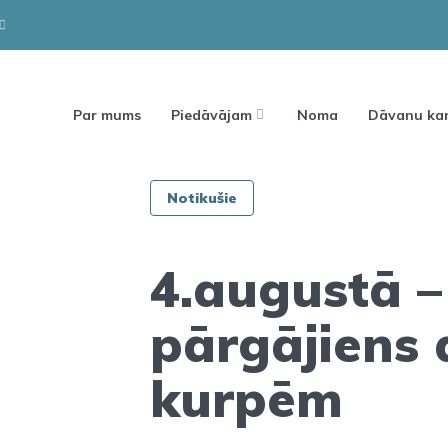
Par mums
Piedāvājam
Noma
Dāvanu kar
Notikušie
4.augustā –
pārgājiens 
kurpēm