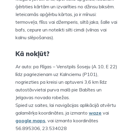
ģērbties kārtām un izvairīties no džinsu biksēm.
Ieteicamās apģērbu kārtas, ja ir mīnusi:
termoveļa, flīss vai džemperis, siltā jaka, šalle vai
bafs, cepure un noteikti silti cimdi (vilnas vai
kalnu slēpošanas).
Kā nokļūt?
Ar auto: pa Rīgas – Venstpils šoseju (A 10, E 22)
līdz pagriezienam uz Kalnciemu (P101),
nogriezties pa kreisi un aptuveni 3,6 km līdz
autostāvvietai purva malā pie Babītes un
Jelgavas novada robežas.
Spied uz saites, lai navigācijas aplikācijā atvērtu
galamērķa koordinātes, ja izmanto
waze
vai
google
maps
, vai izmanto koordinātes
56.895306, 23.534028