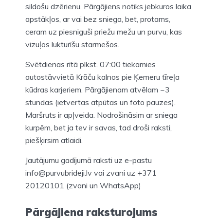
sildošu dzērienu. Pārgājiens notiks jebkuros laika
apstākļos, ar vai bez sniega, bet, protams,
ceram uz piesniguši priežu mežu un purvu, kas
vizuļos lukturīšu starmešos.
Svētdienas rītā plkst. 07:00 tiekamies
autostāvvietā Krāču kalnos pie Ķemeru tīreļa
kūdras karjeriem. Pārgājienam atvēlam ~3
stundas (ietvertas atpūtas un foto pauzes).
Maršruts ir apļveida. Nodrošināsim ar sniega
kurpēm, bet ja tev ir savas, tad droši raksti,
piešķirsim atlaidi.
Jautājumu gadījumā raksti uz e-pastu
info@purvubrideji.lv vai zvani uz +371
20120101 (zvani un WhatsApp)
Pārgājiena raksturojums