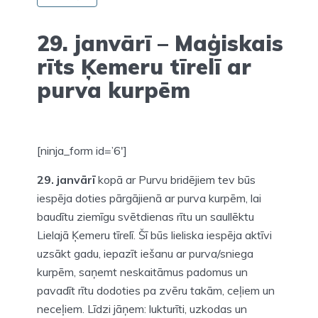
29. janvārī – Maģiskais
rīts Ķemeru tīrelī ar
purva kurpēm
[ninja_form id=’6′]
29. janvārī
kopā ar Purvu bridējiem tev būs
iespēja doties pārgājienā ar purva kurpēm, lai
baudītu ziemīgu svētdienas rītu un saullēktu
Lielajā Ķemeru tīrelī. Šī būs lieliska iespēja aktīvi
uzsākt gadu, iepazīt iešanu ar purva/sniega
kurpēm, saņemt neskaitāmus padomus un
pavadīt rītu dodoties pa zvēru takām, ceļiem un
neceļiem. Līdzi jāņem: lukturīti, uzkodas un