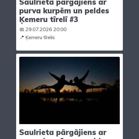
Saulrieta pārgājiens ar
purva kurpēm un peldes
Ķemeru tīrelī #3
📅 29.07.2026 20:00
📍 Ķemeru tīrelis
Saulrieta pārgājiens ar