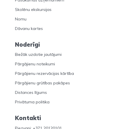
Skolēnu ekskursijas
Nomu
Dāvanu kartes
Noderīgi
Biežāk uzdotie jautājumi
Pārgājienu noteikumi
Pārgājienu rezervācijas kārtība
Pārgājienu grūtības pakāpes
Distances līgums
Privātuma politika
Kontakti
Piezvani: +371 20120101