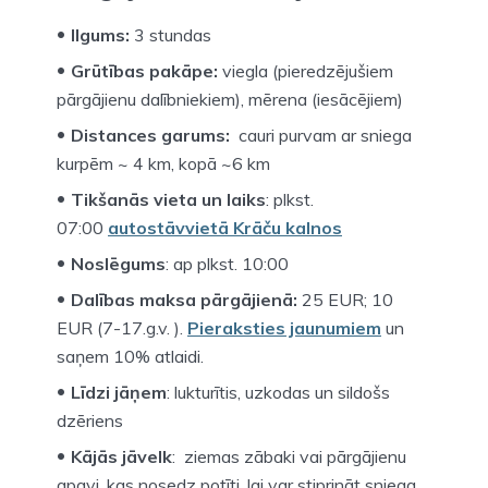
Ilgums:
3 stundas
Grūtības pakāpe:
viegla (pieredzējušiem
pārgājienu dalībniekiem), mērena (iesācējiem)
Distances garums:
cauri purvam ar sniega
kurpēm ~ 4 km, kopā ~6 km
Tikšanās vieta un laiks
: plkst.
07:00
autostāvvietā Krāču kalnos
Noslēgums
: ap plkst. 10:00
Dalības maksa pārgājienā:
25 EUR; 10
EUR (7-17.g.v. ).
Pieraksties jaunumiem
un
saņem 10% atlaidi.
Līdzi jāņem
: lukturītis, uzkodas un sildošs
dzēriens
Kājās jāvelk
: ziemas zābaki vai pārgājienu
apavi, kas nosedz potīti, lai var stiprināt sniega