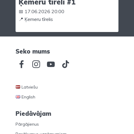
Ķemeru tīrelī #1
📅 17.06.2026 20:00
📍 Ķemeru tīrelis
Seko mums
Latviešu
English
Piedāvājam
Pārgājienus
Pasākumus uzņēmumiem