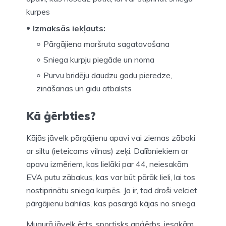
kurpes
Izmaksās iekļauts:
Pārgājiena maršruta sagatavošana
Sniega kurpju piegāde un noma
Purvu bridēju daudzu gadu pieredze,
zināšanas un gidu atbalsts
Kā ģērbties?
Kājās jāvelk pārgājienu apavi vai ziemas zābaki
ar siltu (ieteicams vilnas) zeķi. Dalībniekiem ar
apavu izmēriem, kas lielāki par 44, neiesakām
EVA putu zābakus, kas var būt pārāk lieli, lai tos
nostiprinātu sniega kurpēs. Ja ir, tad droši velciet
pārgājienu bahilas, kas pasargā kājas no sniega.
Mugurā jāvelk ērts, sportisks apģērbs, iesakām