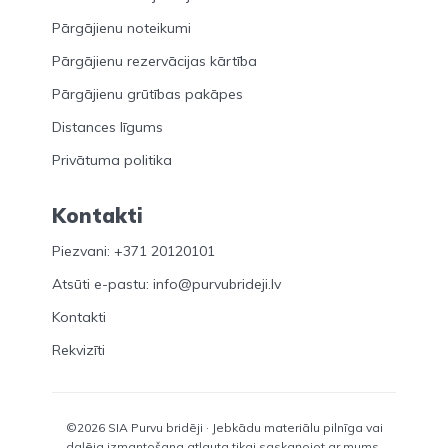
Pārgājienu noteikumi
Pārgājienu rezervācijas kārtība
Pārgājienu grūtības pakāpes
Distances līgums
Privātuma politika
Kontakti
Piezvani: +371 20120101
Atsūti e-pastu: info@purvubrideji.lv
Kontakti
Rekvizīti
©2026 SIA Purvu bridēji · Jebkādu materiālu pilnīga vai
daļēja izmantošana atļauta tikai saskaņojot ar mums.