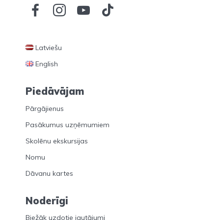
Latviešu
English
Piedāvājam
Pārgājienus
Pasākumus uzņēmumiem
Skolēnu ekskursijas
Nomu
Dāvanu kartes
Noderīgi
Biežāk uzdotie jautājumi