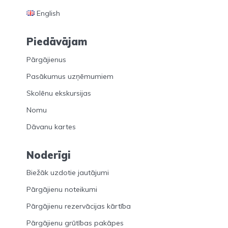
English
Piedāvājam
Pārgājienus
Pasākumus uzņēmumiem
Skolēnu ekskursijas
Nomu
Dāvanu kartes
Noderīgi
Biežāk uzdotie jautājumi
Pārgājienu noteikumi
Pārgājienu rezervācijas kārtība
Pārgājienu grūtības pakāpes