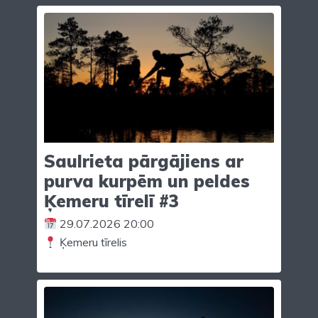
Saulrieta pārgājiens ar
purva kurpēm un peldes
Ķemeru tīrelī #3
29.07.2026 20:00
Ķemeru tīrelis