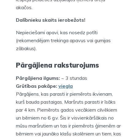
akačos.
Dalībnieku skaits ierobežots!
Nepieciešami apavi, kas nosedz potīti
(rekomendējam trekinga apavus vai gumijas
zābakus).
Pārgājiena raksturojums
Pārgājiena ilgums:
~ 3 stundas
Grūtības pakāpe:
viegla
Pārgājiens, kas parasti ir piemērots ikvienam,
kurš bauda pastaigas. Maršruts parasti ir īsāks
par 4 km. Piemērots gados vecākiem cilvēkiem
un bērniem no 6 g.v. Šis ir visvienkāršākais no
mūsu maršrutiem un tas ir piemērots ģimenēm ar
bērniem vai jaunāko klašu skolēniem un tiem, kas