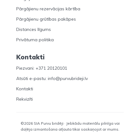
Pārgājienu rezervācijas kārtība
Pārgājienu grūtības pakāpes
Distances līgums
Privātuma politika
Kontakti
Piezvani: +371 20120101
Atsūti e-pastu: info@purvubrideji.lv
Kontakti
Rekvizīti
©2026 SIA Purvu bridēji · Jebkādu materiālu pilnīga vai
daļēja izmantošana atļauta tikai saskaņojot ar mums.