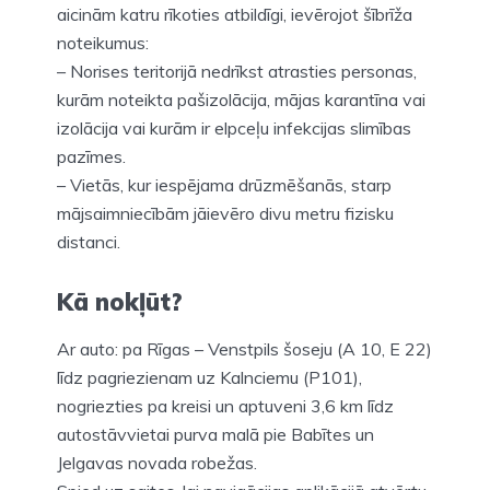
aicinām katru rīkoties atbildīgi, ievērojot šībrīža
noteikumus:
– Norises teritorijā nedrīkst atrasties personas,
kurām noteikta pašizolācija, mājas karantīna vai
izolācija vai kurām ir elpceļu infekcijas slimības
pazīmes.
– Vietās, kur iespējama drūzmēšanās, starp
mājsaimniecībām jāievēro divu metru fizisku
distanci.
Kā nokļūt?
Ar auto: pa Rīgas – Venstpils šoseju (A 10, E 22)
līdz pagriezienam uz Kalnciemu (P101),
nogriezties pa kreisi un aptuveni 3,6 km līdz
autostāvvietai purva malā pie Babītes un
Jelgavas novada robežas.