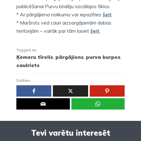
publicēšanai Purvu bridēju sociālajos tīklos.
* Ar pārgājiena nolikumu var iepazīties
šeit
.
* Maršruts ved cauri aizsargājamām dabas
teritorijām – vairāk par tām lasiet
šeit
.
Tagged as
Ķemeru tīrelis
,
pārgājiens
,
purva kurpes
,
saulriets
Dalīties:
Tevi varētu interesēt