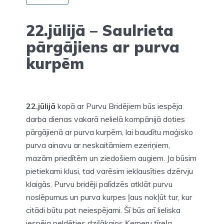
22.jūlijā – Saulrieta
pārgājiens ar purva
kurpēm
22.jūlijā
kopā ar Purvu Bridējiem būs iespēja
darba dienas vakarā nelielā kompānijā doties
pārgājienā ar purva kurpēm, lai baudītu maģisko
purva ainavu ar neskaitāmiem ezeriņiem,
mazām priedītēm un ziedošiem augiem. Ja būsim
pietiekami klusi, tad varēsim ieklausīties dzērvju
klaigās. Purvu bridēji palīdzēs atklāt purvu
noslēpumus un purva kurpes ļaus nokļūt tur, kur
citādi būtu pat neiespējami. Šī būs arī lieliska
iespēja peldēties dziļākajos Ķemeru tīreļa