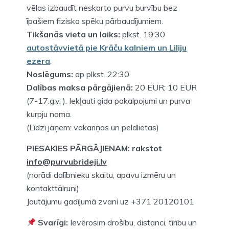
vēlas izbaudīt neskarto purvu burvību bez
īpašiem fizisko spēku pārbaudījumiem.
Tikšanās vieta un laiks:
plkst. 19:30
autostāvvietā pie Krāču kalniem un Liliju
ezera
.
Noslēgums:
ap plkst. 22:30
Dalības maksa pārgājienā:
20 EUR; 10 EUR
(7-17.g.v. ). Iekļauti gida pakalpojumi un purva
kurpju noma.
(Līdzi jāņem: vakariņas un peldlietas)
PIESAKIES PĀRGĀJIENAM: rakstot
info@purvubrideji.lv
(norādi dalībnieku skaitu, apavu izmēru un
kontakttālruni)
Jautājumu gadījumā zvani uz +371 20120101
Svarīgi:
Ievērosim drošību, distanci, tīrību un