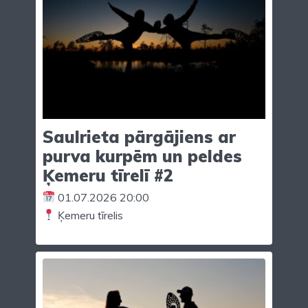
Saulrieta pārgājiens ar
purva kurpēm un peldes
Ķemeru tīrelī #2
01.07.2026 20:00
Ķemeru tīrelis