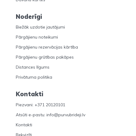
Noderīgi
Biežāk uzdotie jautājumi
Pārgājienu noteikumi
Pārgājienu rezervācijas kārtība
Pārgājienu grūtības pakāpes
Distances līgums
Privātuma politika
Kontakti
Piezvani: +371 20120101
Atsūti e-pastu: info@purvubrideji.lv
Kontakti
Rekvizīti